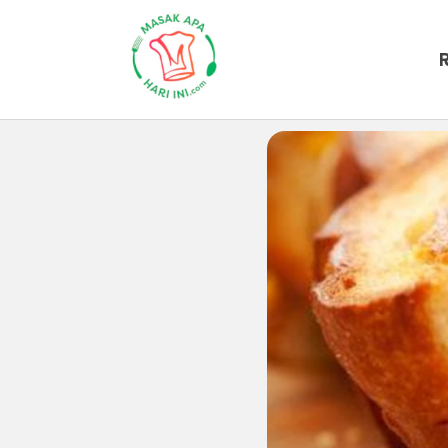
Beranda
Artikel
Tips-masak
5
5 Resep