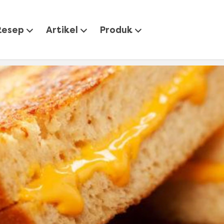
 Resep Praktis untuk Bekal Mudik Lebaran
Resep
Artikel
Produk
 Praktis untuk Bekal Mudik