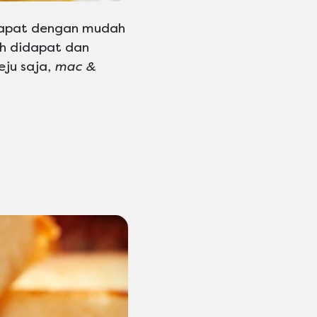
 dapat dengan mudah
ah didapat dan
eju saja,
mac &