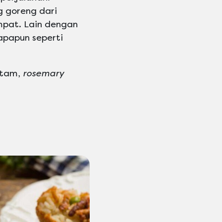
 goreng dari
empat. Lain dengan
 apapun seperti
itam,
rosemary