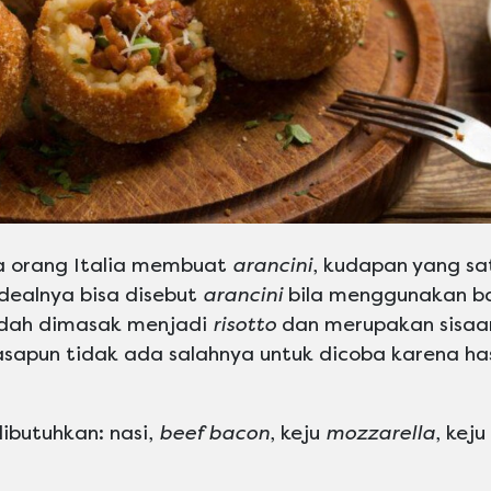
ara orang Italia membuat
arancini
, kudapan yang sat
Idealnya bisa disebut
arancini
bila menggunakan b
udah dimasak menjadi
risotto
dan merupakan sisaa
asapun tidak ada salahnya untuk dicoba karena has
ibutuhkan: nasi,
beef bacon
, keju
mozzarella
, keju