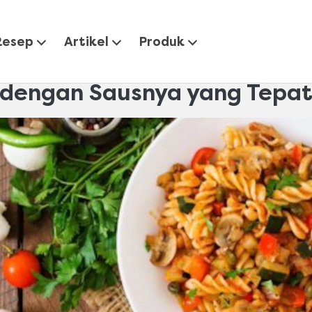
idup
Ketahui Cara Memadankan Jenis-Jenis Pasta deng
Resep
Artikel
Produk
 Cara Memadankan Jenis-Jen
dengan Sausnya yang Tepa