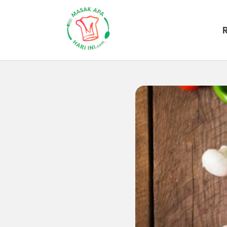
Beranda
Artikel
Makanan-gaya-h
Ketahui