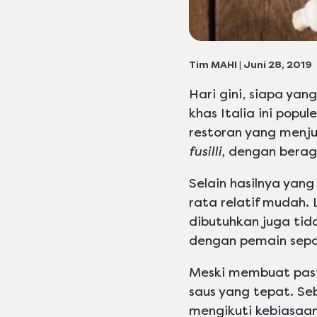
Tim MAHI | Juni 28, 2019
Hari gini, siapa ya
khas Italia ini popu
restoran yang menj
fusilli
, dengan berag
Selain hasilnya ya
rata relatif mudah
dibutuhkan juga tid
dengan pemain sepak
Meski membuat pasta
saus yang tepat. Se
mengikuti kebiasaa