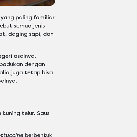
yang paling familiar
ebut semua jenis
t, daging sapi, dan
geri asalnya.
dipadukan dengan
alia juga tetap bisa
salnya.
kuning telur. Saus
ettuccine
berbentuk