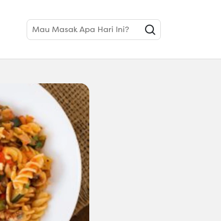
an Sausnya yang Tepat
Mau Masak Apa Hari Ini?
is Pasta
t