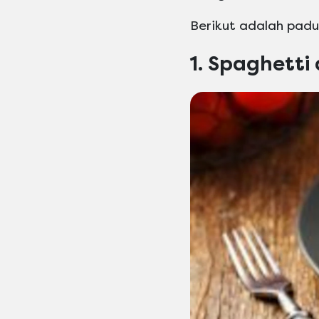
Berikut adalah padu
1. Spaghetti