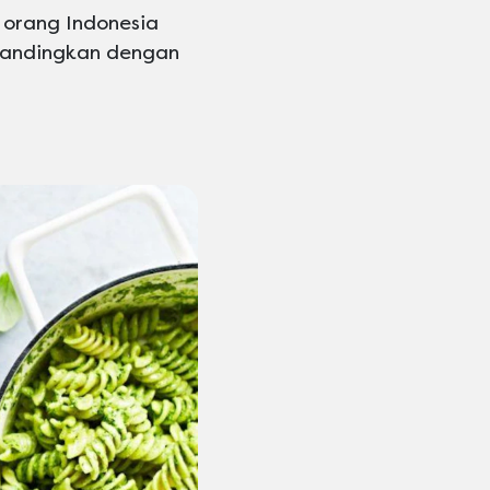
 orang Indonesia
isandingkan dengan