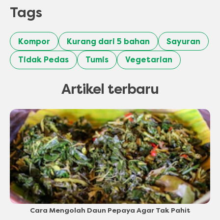
Tags
Kompor
Kurang dari 5 bahan
Sayuran
Tidak Pedas
Tumis
Vegetarian
Artikel terbaru
Cara Mengolah Daun Pepaya Agar Tak Pahit