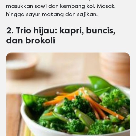
masukkan sawi dan kembang kol. Masak
hingga sayur matang dan sajikan.
2. Trio hijau: kapri, buncis,
dan brokoli