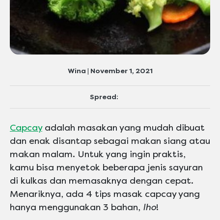
Wina | November 1, 2021
Spread:
Capcay
adalah masakan yang mudah dibuat
dan enak disantap sebagai makan siang atau
makan malam. Untuk yang ingin praktis,
kamu bisa menyetok beberapa jenis sayuran
di kulkas dan memasaknya dengan cepat.
Menariknya, ada 4 tips masak capcay yang
hanya menggunakan 3 bahan,
lho
!