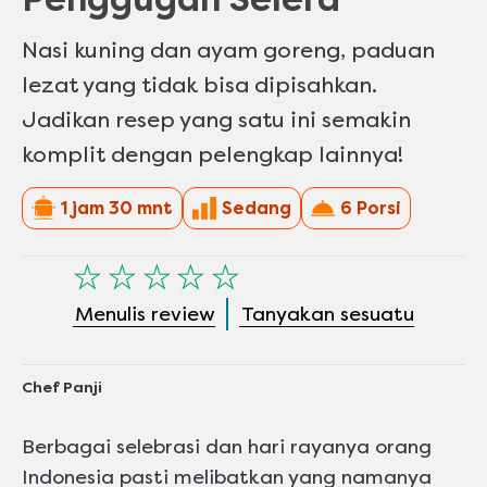
Nasi kuning dan ayam goreng, paduan
lezat yang tidak bisa dipisahkan.
Jadikan resep yang satu ini semakin
komplit dengan pelengkap lainnya!
1 jam 30 mnt
Sedang
6 Porsi
Tidak
ada
Menulis review
Tanyakan sesuatu
peringkat
yang
dikirimkan
untuk
Chef Panji
recipe
ini
Berbagai selebrasi dan hari rayanya orang
Indonesia pasti melibatkan yang namanya