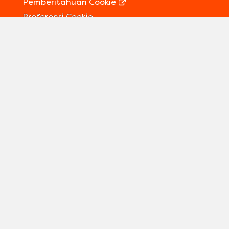
Pemberitahuan Cookie
Preferensi Cookie
Kontak Kami
Informasi Legal
Sitemap
Ikuti kami