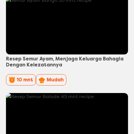
Resep Semur Ayam, Menjaga Keluarga Bahagia
Dengan Kelezatannya
PreparationTime
Difficulty
10 mnt
Mudah