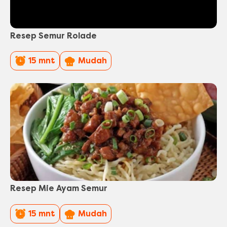
Resep Semur Rolade
PreparationTime
Difficulty
15 mnt
Mudah
Resep Mie Ayam Semur
PreparationTime
Difficulty
15 mnt
Mudah