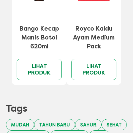
A
Bango Kecap
Royco Kaldu
Manis Botol
Ayam Medium
620ml
Pack
LIHAT
LIHAT
PRODUK
PRODUK
Tags
MUDAH
TAHUN BARU
SAHUR
SEHAT