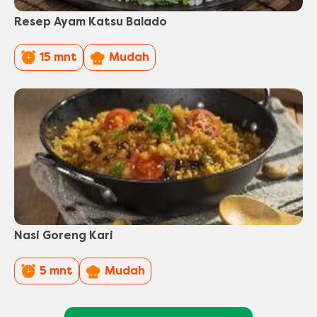
Resep Ayam Katsu Balado
PreparationTime
Difficulty
15 mnt
Mudah
Nasi Goreng Kari
PreparationTime
Difficulty
5 mnt
Mudah