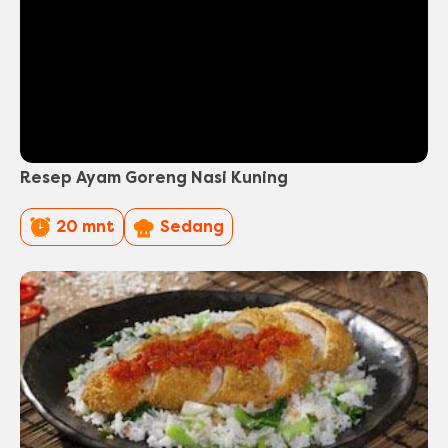
Resep Ayam Goreng Nasi Kuning
PreparationTime
Difficulty
20 mnt
Sedang