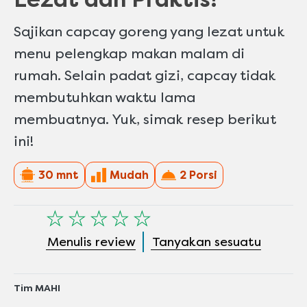
Sajikan capcay goreng yang lezat untuk
menu pelengkap makan malam di
rumah. Selain padat gizi, capcay tidak
membutuhkan waktu lama
membuatnya. Yuk, simak resep berikut
ini!
30 mnt
Mudah
2 Porsi
Tidak
ada
Menulis review
Tanyakan sesuatu
peringkat
yang
dikirimkan
untuk
Tim MAHI
recipe