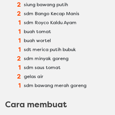
2
siung bawang putih
2
sdm Bango Kecap Manis
1
sdm Royco Kaldu Ayam
1
buah tomat
1
buah wortel
1
sdt merica putih bubuk
2
sdm minyak goreng
1
sdm saus tomat
2
gelas air
1
sdm bawang merah goreng
Cara membuat