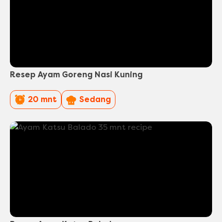
Resep Ayam Goreng Nasi Kuning
PreparationTime
Difficulty
20 mnt
Sedang