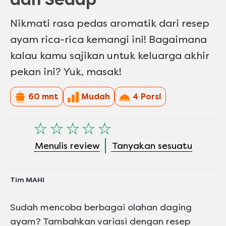
Nikmati rasa pedas aromatik dari resep
ayam rica-rica kemangi ini! Bagaimana
kalau kamu sajikan untuk keluarga akhir
pekan ini? Yuk, masak!
60 mnt
Mudah
4 Porsi
Tidak
ada
Menulis review
Tanyakan sesuatu
peringkat
yang
dikirimkan
Tim MAHI
untuk
recipe
Sudah mencoba berbagai olahan daging
ini
ayam? Tambahkan variasi dengan resep