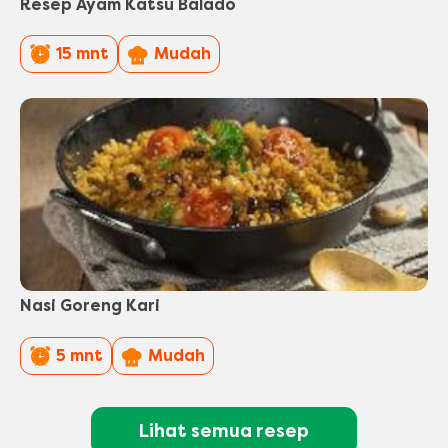
Resep Ayam Katsu Balado
PreparationTime
Difficulty
15 mnt
Mudah
Nasi Goreng Kari
PreparationTime
Difficulty
5 mnt
Mudah
Lihat semua resep