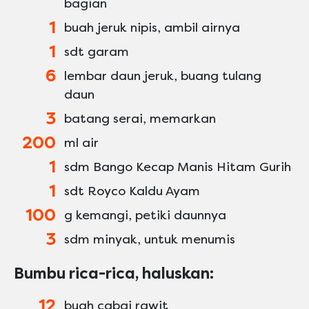
bagian
1
buah jeruk nipis, ambil airnya
1
sdt garam
6
lembar daun jeruk, buang tulang
daun
3
batang serai, memarkan
200
ml air
1
sdm Bango Kecap Manis Hitam Gurih
1
sdt Royco Kaldu Ayam
100
g kemangi, petiki daunnya
3
sdm minyak, untuk menumis
Bumbu rica-rica, haluskan:
12
buah cabai rawit