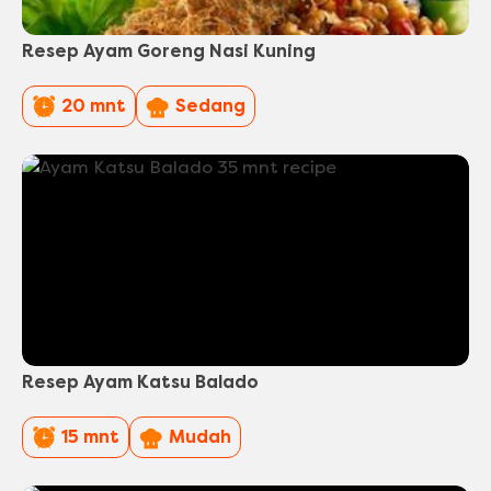
Resep Ayam Goreng Nasi Kuning
PreparationTime
Difficulty
20 mnt
Sedang
Resep Ayam Katsu Balado
PreparationTime
Difficulty
15 mnt
Mudah