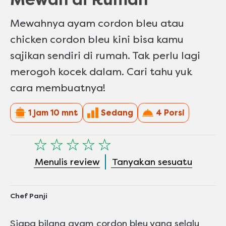
Mewahnya ayam cordon bleu atau
chicken cordon bleu kini bisa kamu
sajikan sendiri di rumah. Tak perlu lagi
merogoh kocek dalam. Cari tahu yuk
cara membuatnya!
1 jam 10 mnt
Sedang
4 Porsi
Tidak
ada
Menulis review
Tanyakan sesuatu
peringkat
yang
dikirimkan
untuk
Chef Panji
recipe
ini
Siapa bilang ayam cordon bleu yang selalu