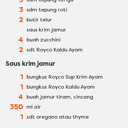
3
sdm tepung roti
2
butir telur
saus krim jamur
4
buah zucchini
2
sdt Royco Kaldu Ayam
Saus krim jamur
1
bungkus Royco Sup Krim Ayam
1
bungkus Royco Kaldu Ayam
4
buah jamur tiram, cincang
350
ml air
1
sdt oregano atau thyme