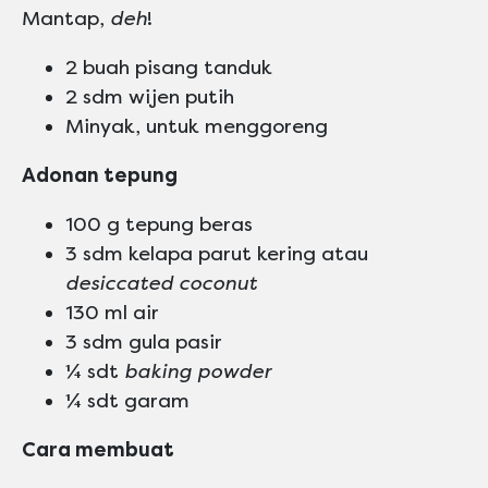
Mantap,
deh
!
2 buah pisang tanduk
2 sdm wijen putih
Minyak, untuk menggoreng
Adonan tepung
100 g tepung beras
3 sdm kelapa parut kering atau
desiccated coconut
130 ml air
3 sdm gula pasir
¼ sdt
baking powder
¼ sdt garam
Cara membuat