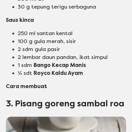
30 g tepung terigu serbaguna
Saus kinca
250 ml santan kental
100 g gula merah, sisir
2 sdm gula pasir
2 lembar daun pandan, ikat simpul
1 sdm
Bango Kecap Manis
¼ sdt
Royco Kaldu Ayam
Cara membuat
3. Pisang goreng sambal roa