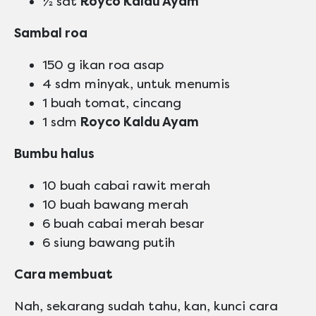
½ sdt
Royco Kaldu Ayam
Sambal roa
150 g ikan roa asap
4 sdm minyak, untuk menumis
1 buah tomat, cincang
1 sdm
Royco Kaldu Ayam
Bumbu halus
10 buah cabai rawit merah
10 buah bawang merah
6 buah cabai merah besar
6 siung bawang putih
Cara membuat
Nah, sekarang sudah tahu, kan, kunci cara