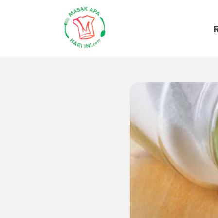
Beranda
Artikel
Tips-masak
M
Mengupas