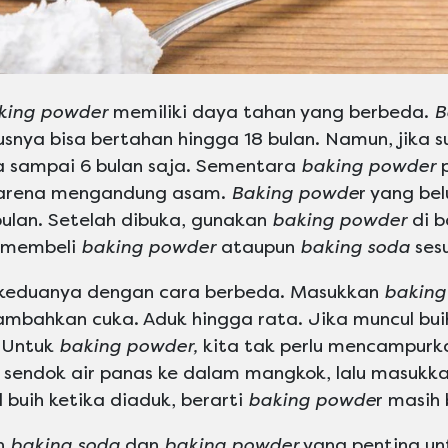
king powder
memiliki daya tahan yang berbeda.
B
snya bisa bertahan hingga 18 bulan. Namun, jika s
 sampai 6 bulan saja. Sementara
baking powder
p
karena mengandung asam.
Baking powde
r yang be
ulan. Setelah dibuka, gunakan
baking powder
di b
k membeli
baking powder
ataupun
baking soda
sesu
 keduanya dengan cara berbeda. Masukkan
baking
tambahkan cuka. Aduk hingga rata. Jika muncul bui
 Untuk
baking powder,
kita tak perlu mencampurk
sendok air panas ke dalam mangkok, lalu masukka
l buih ketika diaduk, berarti
baking powde
r masih
n
baking soda
dan
baking powder
yang penting unt