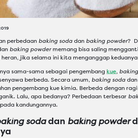
2019
an perbedaan
baking soda
dan
baking powder
? D
dan
baking powder
memang bisa saling menggant
k heran, jika selama ini kita menganggap keduanya
sinya sama-sama sebagai pengembang
kue
,
baking
senyawa berbeda. Secara umum,
baking soda
da
han pengembang kue kimia. Berbeda dengan rag
anik. Lalu, apa bedanya? Perbedaan terbesar
bak
pada kandungannya.
aking soda
dan
baking powder
d
ya