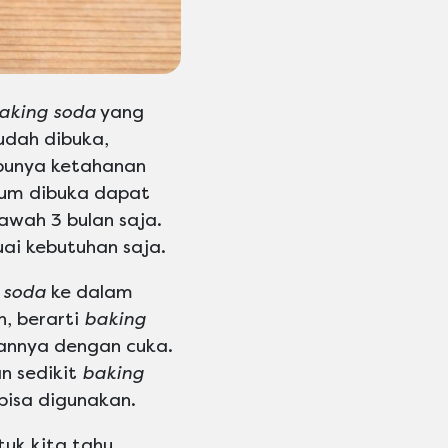
aking soda
yang
udah dibuka,
unya ketahanan
lum dibuka dapat
awah 3 bulan saja.
ai kebutuhan saja.
 soda
ke dalam
h, berarti
baking
annya dengan cuka.
n sedikit
baking
 bisa digunakan.
uk kita tahu.