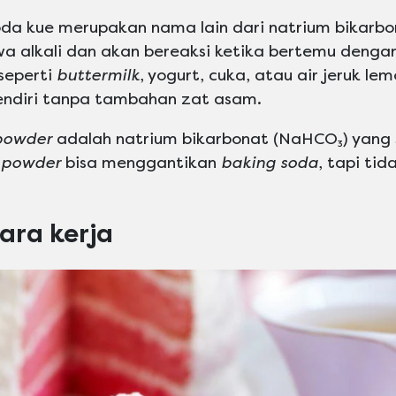
da kue merupakan nama lain dari natrium bikarbo
 alkali dan akan bereaksi ketika bertemu deng
seperti
buttermilk
, yogurt, cuka, atau air jeruk le
sendiri tanpa tambahan zat asam.
powder
adalah natrium bikarbonat (NaHCO₃) yan
 powder
bisa menggantikan
baking soda
, tapi tid
ara kerja