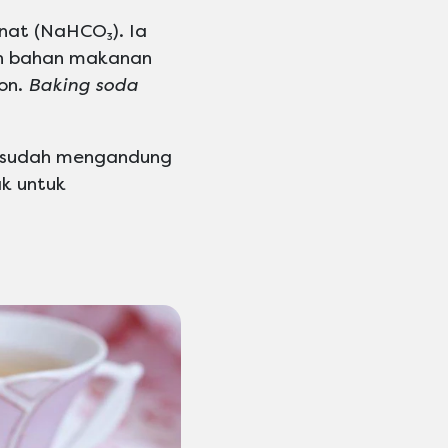
nat (NaHCO₃). Ia
an bahan makanan
mon.
Baking soda
g sudah mengandung
ak untuk