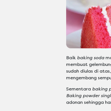
Baik
baking soda
ma
membuat gelembung
sudah diulas di atas
mengembang sempu
Sementara
baking 
Baking powder singl
adonan sehingga har