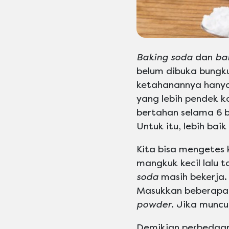
Baking soda
dan
ba
belum dibuka bungku
ketahanannya hanya
yang lebih pendek 
bertahan selama 6 b
Untuk itu, lebih bai
Kita bisa mengetes
mangkuk kecil lalu 
soda
masih bekerja.
Masukkan beberapa 
powder
. Jika muncu
Demikian perbedaa