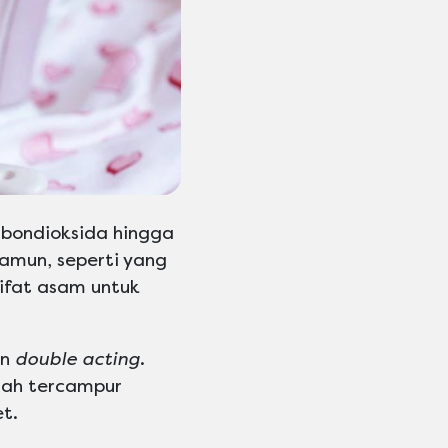
bondioksida hingga
mun, seperti yang
fat asam untuk
an
double acting
.
lah tercampur
t.