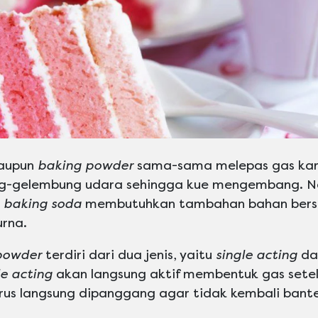
upun
baking powder
sama-sama melepas gas kar
-gelembung udara sehingga kue mengembang. Na
,
baking soda
membutuhkan tambahan bahan bersi
rna.
powder
terdiri dari dua jenis, yaitu
single acting
d
e acting
akan langsung aktif membentuk gas sete
us langsung dipanggang agar tidak kembali bante