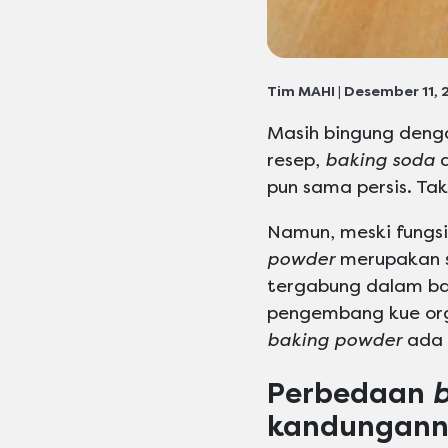
Tim MAHI | Desember 11, 
Masih bingung deng
resep,
baking soda
pun sama persis. Ta
Namun, meski fung
powder
merupakan 
tergabung dalam ba
pengembang kue org
baking powder
ada 
Perbedaan
b
kandungann