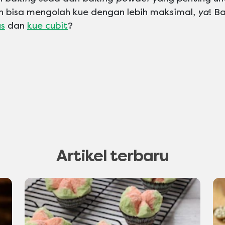
h bisa mengolah kue dengan lebih maksimal,
ya
! B
us
dan
kue cubit
?
Artikel terbaru