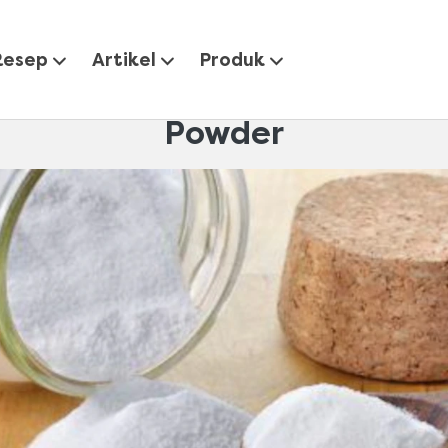
engupas Perbedaan Baking Soda dan Baking Powder
Resep
Artikel
Produk
 Perbedaan Baking Soda d
Powder