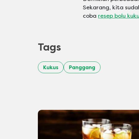
Sekarang, kita suda
coba
resep bolu kuk
Tags
Kukus
Panggang