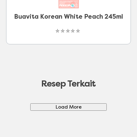
Buavita Korean White Peach 245ml
Tidak
ada
peringkat
yang
dikirimkan
untuk
product
Resep Terkait
ini
Load More