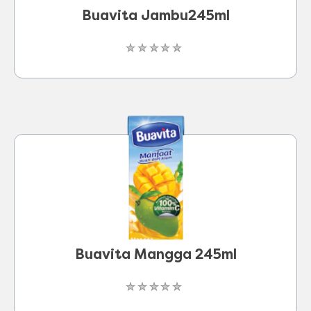
Buavita Jambu245ml
Tidak
ada
peringkat
yang
dikirimkan
untuk
product
ini
Buavita Mangga 245ml
Tidak
ada