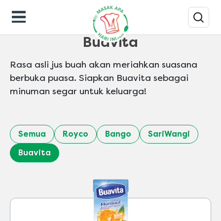
Ramadan
Buavita
Rasa asli jus buah akan meriahkan suasana
berbuka puasa. Siapkan Buavita sebagai
minuman segar untuk keluarga!
Semua
Royco
Bango
SariWangi
Buavita