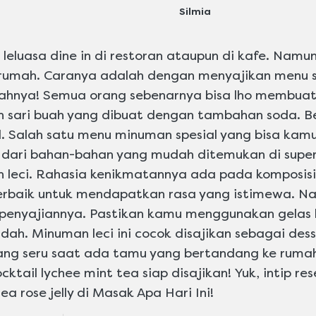
dikirimkan
Silmia
untuk
recipe
ini
leluasa dine in di restoran ataupun di kafe. Namun
rumah. Caranya adalah dengan menyajikan menu sp
mudahnya! Semua orang sebenarnya bisa lho membua
an sari buah yang dibuat dengan tambahan soda. B
. Salah satu menu minuman spesial yang bisa kamu
t dari bahan-bahan yang mudah ditemukan di super
 leci. Rahasia kenikmatannya ada pada komposisinya
erbaik untuk mendapatkan rasa yang istimewa. N
a penyajiannya. Pastikan kamu menggunakan gelas
dah. Minuman leci ini cocok disajikan sebagai de
de yang seru saat ada tamu yang bertandang ke rumah
ail lychee mint tea siap disajikan! Yuk, intip res
ea rose jelly di Masak Apa Hari Ini!