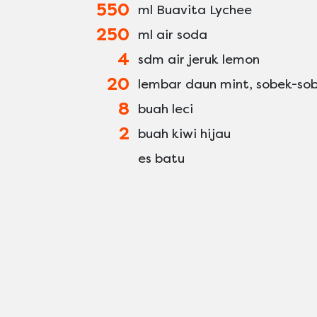
550
ml Buavita Lychee
250
ml air soda
4
sdm air jeruk lemon
20
lembar daun mint, sobek-so
8
buah leci
2
buah kiwi hijau
es batu