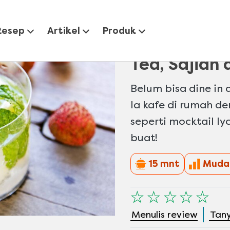
cktail Lychee Mint Tea, Sajian a la Kafe di Rumah
Resep
Artikel
Produk
Resep Mockt
Tea, Sajian 
Belum bisa dine in 
la kafe di rumah d
seperti mocktail lyc
buat!
15 mnt
Muda
Tidak
ada
Menulis review
Tan
peringkat
yang