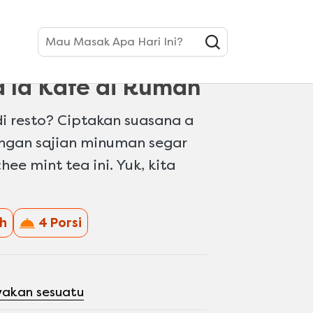
Mau Masak Apa Hari Ini?
ail Lychee Mint
a la Kafe di Rumah
di resto? Ciptakan suasana a
engan sajian minuman segar
hee mint tea ini. Yuk, kita
h
4 Porsi
yakan sesuatu