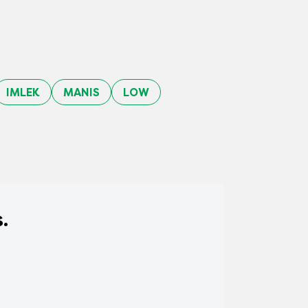
IMLEK
MANIS
LOW
.