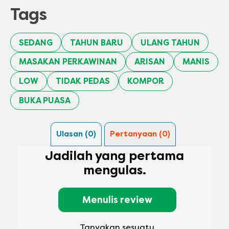
Tags
SEDANG
TAHUN BARU
ULANG TAHUN
MASAKAN PERKAWINAN
ARISAN
MANIS
LOW
TIDAK PEDAS
KOMPOR
BUKA PUASA
Ulasan (0)
Pertanyaan (0)
Jadilah yang pertama
mengulas.
Menulis review
Tanyakan sesuatu