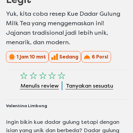
Yuk, kita coba resep Kue Dadar Gulung
Milk Tea yang menggemaskan ini!
Jajanan tradisional jadi lebih unik,
menarik, dan modern.
1 jam 10 mnt
Sedang
6 Porsi
Tidak
ada
Menulis review
Tanyakan sesuatu
peringkat
yang
dikirimkan
untuk
Valentina Limbong
recipe
ini
Ingin bikin kue dadar gulung tetapi dengan
isian yang unik dan berbeda? Dadar gulung