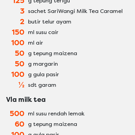
125
g tepung terigu
3
sachet SariWangi Milk Tea Caramel
2
butir telur ayam
150
ml susu cair
100
ml air
50
g tepung maizena
50
g margarin
100
g gula pasir
½
sdt garam
Vla milk tea
500
ml susu rendah lemak
60
g tepung maizena
100
g gula pasir