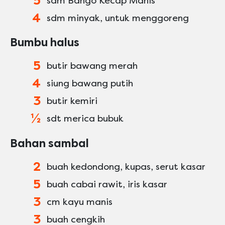
5
sdm Bango Kecap Manis
4
sdm minyak, untuk menggoreng
Bumbu halus
5
butir bawang merah
4
siung bawang putih
3
butir kemiri
½
sdt merica bubuk
Bahan sambal
2
buah kedondong, kupas, serut kasar
5
buah cabai rawit, iris kasar
3
cm kayu manis
3
buah cengkih