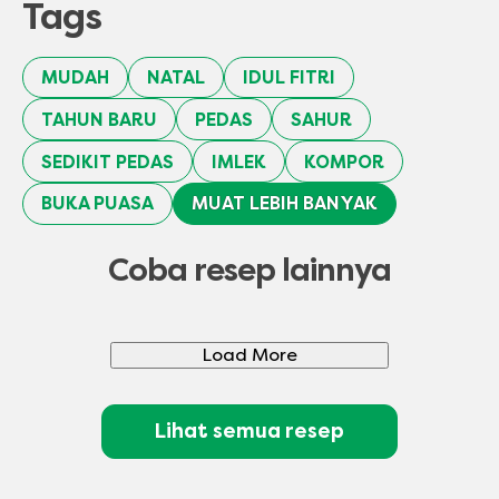
Tags
MUDAH
NATAL
IDUL FITRI
TAHUN BARU
PEDAS
SAHUR
SEDIKIT PEDAS
IMLEK
KOMPOR
BUKA PUASA
MUAT LEBIH BANYAK
Coba resep lainnya
Load More
Lihat semua resep