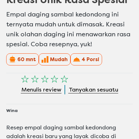
Empal daging sambal kedondong ini
ternyata mudah untuk dimasak. Kreasi
unik olahan daging ini menawarkan rasa
spesial. Coba resepnya, yuk!
60 mnt
Mudah
4 Porsi
Tidak
ada
Menulis review
Tanyakan sesuatu
peringkat
yang
dikirimkan
Wina
untuk
recipe
Resep empal daging sambal kedondong
ini
adalah kreasi baru yang layak dicoba di