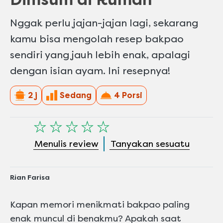
Nggak perlu jajan-jajan lagi, sekarang
kamu bisa mengolah resep bakpao
sendiri yang jauh lebih enak, apalagi
dengan isian ayam. Ini resepnya!
2 j
Sedang
4 Porsi
Tidak
ada
Menulis review
Tanyakan sesuatu
peringkat
yang
dikirimkan
untuk
Rian Farisa
recipe
ini
Kapan memori menikmati bakpao paling
enak muncul di benakmu? Apakah saat