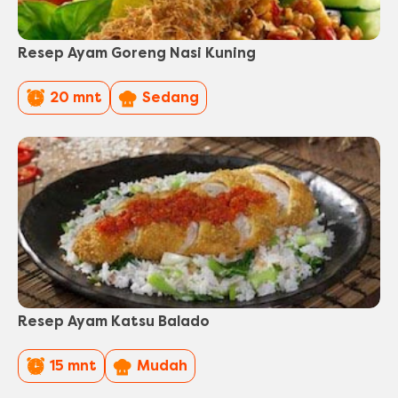
Resep Ayam Goreng Nasi Kuning
PreparationTime
Difficulty
20 mnt
Sedang
Resep Ayam Katsu Balado
PreparationTime
Difficulty
15 mnt
Mudah