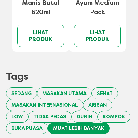
Manis Botol
Ayam Medium
A
620ml
Pack
LIHAT
LIHAT
PRODUK
PRODUK
Tags
SEDANG
MASAKAN UTAMA
SEHAT
MASAKAN INTERNASIONAL
ARISAN
LOW
TIDAK PEDAS
GURIH
KOMPOR
BUKA PUASA
MUAT LEBIH BANYAK