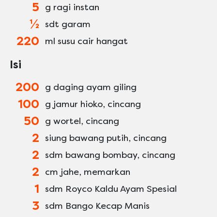
5
g ragi instan
½
sdt garam
220
ml susu cair hangat
Isi
200
g daging ayam giling
100
g jamur hioko, cincang
50
g wortel, cincang
2
siung bawang putih, cincang
2
sdm bawang bombay, cincang
2
cm jahe, memarkan
1
sdm Royco Kaldu Ayam Spesial
3
sdm Bango Kecap Manis