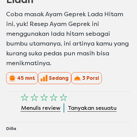
Coba masak Ayam Geprek Lada Hitam
ini, yuk! Resep Ayam Geprek ini
menggunakan lada hitam sebagai
bumbu utamanya, ini artinya kamu yang
kurang suka pedas pun masih bisa
menikmatinya.
45 mnt
Sedang
3 Porsi
Tidak
ada
Menulis review
Tanyakan sesuatu
peringkat
yang
dikirimkan
untuk
Dilla
recipe