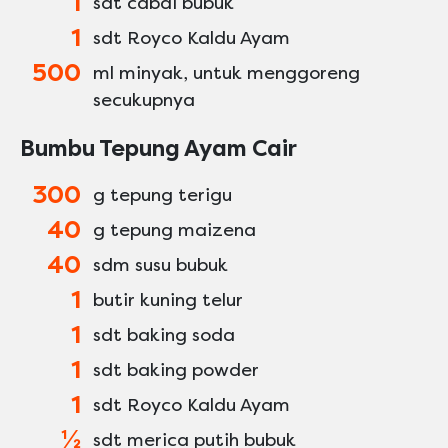
1
sdt cabai bubuk
1
sdt Royco Kaldu Ayam
500
ml minyak, untuk menggoreng
secukupnya
Bumbu Tepung Ayam Cair
300
g tepung terigu
40
g tepung maizena
40
sdm susu bubuk
1
butir kuning telur
1
sdt baking soda
1
sdt baking powder
1
sdt Royco Kaldu Ayam
½
sdt merica putih bubuk