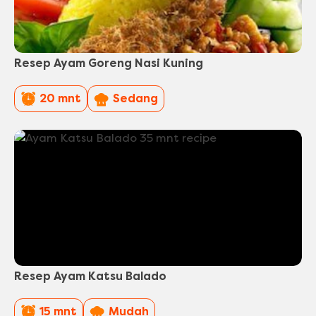
Resep Ayam Goreng Nasi Kuning
PreparationTime
Difficulty
20 mnt
Sedang
Resep Ayam Katsu Balado
PreparationTime
Difficulty
15 mnt
Mudah