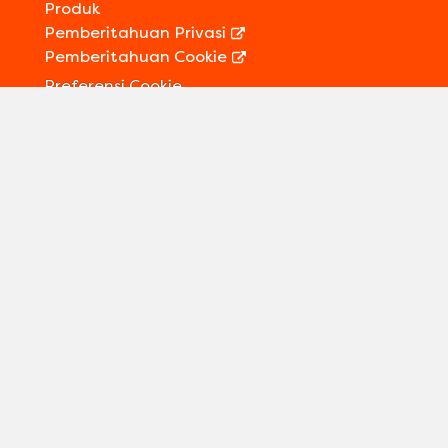
Produk
Pemberitahuan Privasi
Pemberitahuan Cookie
Preferensi Cookie
Kontak Kami
Informasi Legal
Sitemap
Ikuti kami