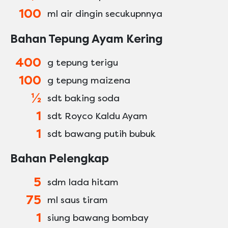
100
ml air dingin secukupnnya
Bahan Tepung Ayam Kering
400
g tepung terigu
100
g tepung maizena
½
sdt baking soda
1
sdt Royco Kaldu Ayam
1
sdt bawang putih bubuk
Bahan Pelengkap
5
sdm lada hitam
75
ml saus tiram
1
siung bawang bombay