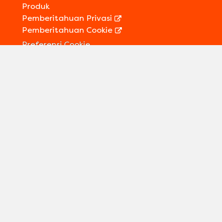
Produk
Pemberitahuan Privasi
Pemberitahuan Cookie
Preferensi Cookie
Kontak Kami
Informasi Legal
Sitemap
Ikuti kami