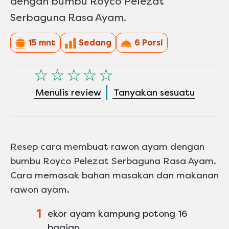
dengan bumbu Royco Pelezat
Serbaguna Rasa Ayam.
15 mnt
Sedang
6 Porsi
Tidak
ada
Menulis review
Tanyakan sesuatu
peringkat
yang
dikirimkan
untuk
Resep cara membuat rawon ayam dengan
recipe
bumbu Royco Pelezat Serbaguna Rasa Ayam.
ini
Cara memasak bahan masakan dan makanan
rawon ayam.
1
ekor ayam kampung potong 16
bagian