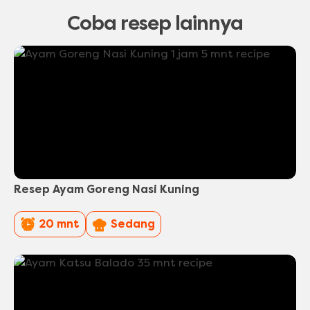
Coba resep lainnya
Resep Ayam Goreng Nasi Kuning
PreparationTime
Difficulty
20 mnt
Sedang