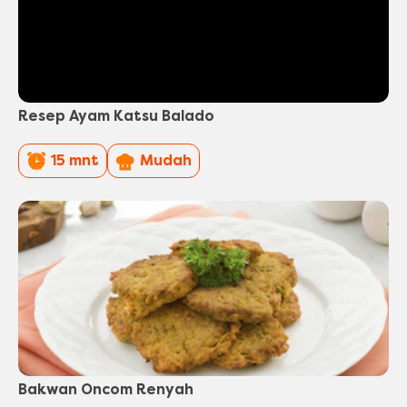
Resep Ayam Katsu Balado
PreparationTime
Difficulty
15 mnt
Mudah
Bakwan Oncom Renyah