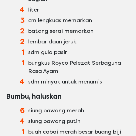
4
liter
3
cm lengkuas memarkan
2
batang serai memarkan
2
lembar daun jeruk
1
sdm gula pasir
1
bungkus Royco Pelezat Serbaguna
Rasa Ayam
4
sdm minyak untuk menumis
Bumbu, haluskan
6
siung bawang merah
4
siung bawang putih
1
buah cabai merah besar buang biji