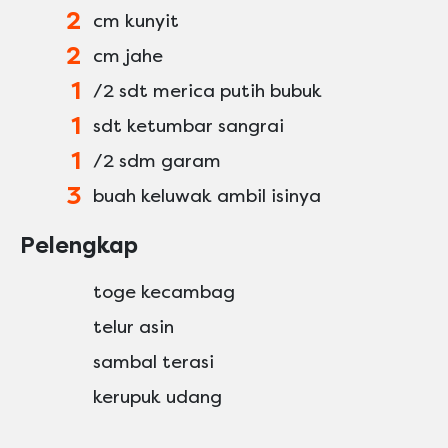
2
cm kunyit
2
cm jahe
1
/2 sdt merica putih bubuk
1
sdt ketumbar sangrai
1
/2 sdm garam
3
buah keluwak ambil isinya
Pelengkap
toge kecambag
telur asin
sambal terasi
kerupuk udang