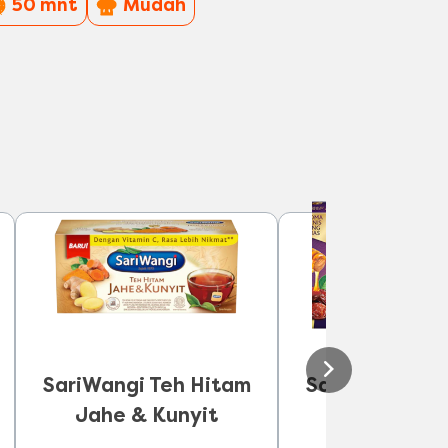
PreparationTime
Difficulty
50 mnt
Mudah
SariWangi Teh Hitam
SariWangi Teh
Jahe & Kunyit
Kurma & M