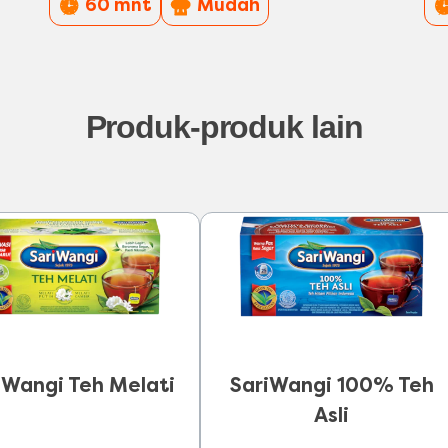
PreparationTime
Difficulty
60 mnt
Mudah
Produk-produk lain
iWangi Teh Melati
SariWangi 100% Teh
Asli