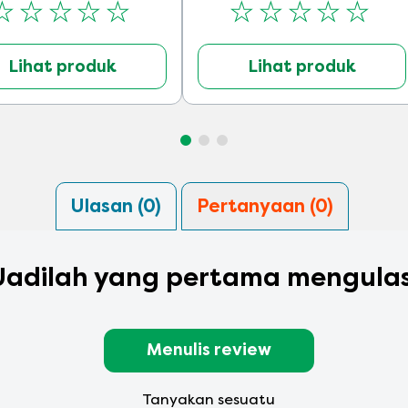
Tidak
Tidak
ada
ada
peringkat
peringkat
Lihat produk
Lihat produk
yang
yang
dikirimkan
dikirimkan
untuk
untuk
product
product
ini
ini
Ulasan (0)
Pertanyaan (0)
Jadilah yang pertama mengulas
Menulis review
Tanyakan sesuatu