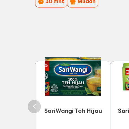
PreparationTime
Difficulty
30 mnt
Mudah
SariWangi Teh Hijau
Sar