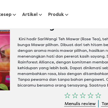
Teh Mawar
Resep
Artikel
Produk
SariWangi Teh Mawar
Kini hadir SariWangi Teh Mawar (Rose Tea), t
bunga Mawar pilihan. Dibuat dari teh hitam b
dengan aroma manis mawar pilihan, hasilkan r
menenangkan hati dan pererat kasih sayang. S
Rainforest Alliance, dengan komitmen membant
kehidupan yang lebih baik. Dapat dinikmati s
menambahkan rasa, bisa dengan ditambahkan ma
Tanpa pewarna dan tanpa bahan pengawet. 
bicaramu bersama orang tersayang. Saatnya 
Tidak
ada
Menulis review
Ta
peringkat