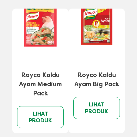
A
Royco Kaldu
Royco Kaldu
Ayam Medium
Ayam Big Pack
Pack
LIHAT
PRODUK
LIHAT
PRODUK