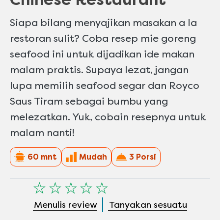
Siapa bilang menyajikan masakan a la
restoran sulit? Coba resep mie goreng
seafood ini untuk dijadikan ide makan
malam praktis. Supaya lezat, jangan
lupa memilih seafood segar dan Royco
Saus Tiram sebagai bumbu yang
melezatkan. Yuk, cobain resepnya untuk
malam nanti!
60 mnt
Mudah
3 Porsi
Tidak
ada
Menulis review
Tanyakan sesuatu
peringkat