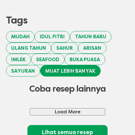
Tags
MUDAH
IDUL FITRI
TAHUN BARU
ULANG TAHUN
SAHUR
ARISAN
IMLEK
SEAFOOD
BUKA PUASA
SAYURAN
MUAT LEBIH BANYAK
Coba resep lainnya
Load More
Lihat semua resep