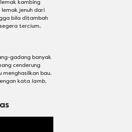
, lemak kambing
 lemak jenuh dari
ngga bila ditambah
segera tercium.
dang-gadang banyak
emang cenderung
u menghasilkan bau.
 dengan kata
lamb
,
as