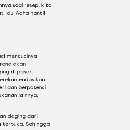
nya soal resep, kita
t Idul Adha nanti!
uci mencucinya
arena akan
ing di pasar.
 merekomendasikan
ri dan berpotensi
akanan lainnya,
an daging dari
a terbuka. Sehingga