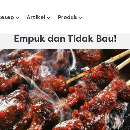
nilah Rahasia Cara Membuat Sate Kambing Empuk dan Tidak
Resep
Artikel
Produk
Rahasia Cara Membuat Sate
Empuk dan Tidak Bau!