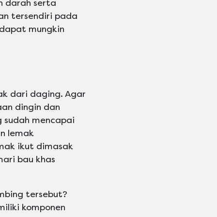
n darah serta
an tersendiri pada
edapat mungkin
k dari daging. Agar
an dingin dan
g sudah mencapai
an lemak
emak ikut dimasak
mari bau khas
bing tersebut?
miliki komponen