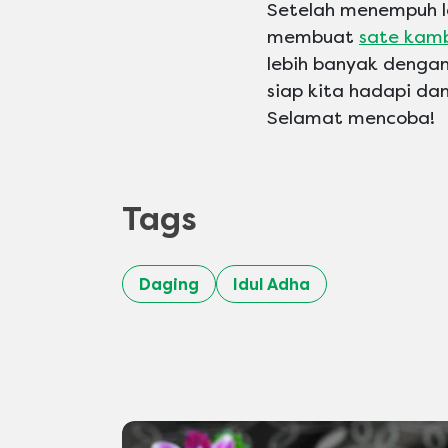
Setelah menempuh l
membuat
sate kam
lebih banyak denga
siap kita hadapi d
Selamat mencoba!
Tags
Daging
Idul Adha