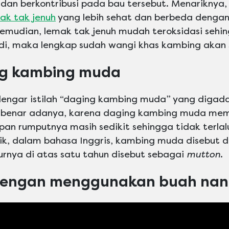
l
dan berkontribusi pada bau tersebut. Menariknya
ak tak jenuh
yang lebih sehat dan berbeda dengan
Kemudian, lemak tak jenuh mudah teroksidasi sehi
di, maka lengkap sudah wangi khas kambing akan 
ing kambing muda
ndengar istilah “daging kambing muda” yang diga
Ini benar adanya, karena daging kambing muda m
pan rumputnya masih sedikit sehingga tidak terlal
rik, dalam bahasa Inggris, kambing muda disebut
rnya di atas satu tahun disebut sebagai
mutton
.
 dengan menggunakan buah nan