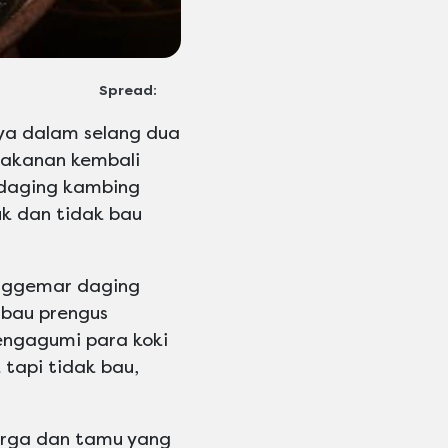
Spread:
anya dalam selang dua
makanan kembali
 daging kambing
k dan tidak bau
enggemar daging
 bau prengus
engagumi para koki
tapi tidak bau,
uarga dan tamu yang