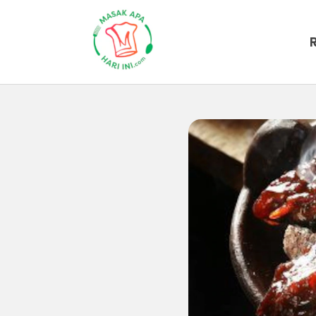
Beranda
Artikel
Tips-masak
I
Inilah 