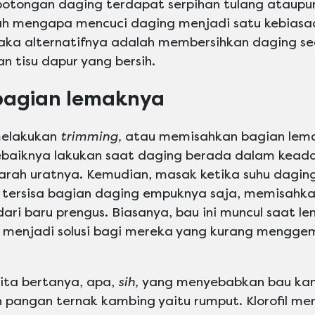
 potongan daging terdapat serpihan tulang ataupu
ilah mengapa mencuci daging menjadi satu kebiasa
aka alternatifnya adalah membersihkan daging s
 tisu dapur yang bersih.
 bagian lemaknya
melakukan
trimming,
atau memisahkan bagian lema
ebaiknya lakukan saat daging berada dalam keada
arah uratnya. Kemudian, masak ketika suhu dagin
n tersisa bagian daging empuknya saja, memisahk
ri baru prengus. Biasanya, bau ini muncul saat l
i menjadi solusi bagi mereka yang kurang mengge
 kita bertanya, apa,
sih,
yang menyebabkan bau kam
pangan ternak kambing yaitu rumput. Klorofil me