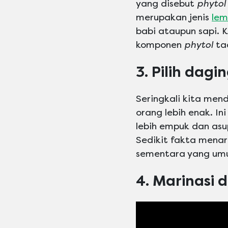
yang disebut
phyto
merupakan jenis
lem
babi ataupun sapi. 
komponen
phytol
ta
3. Pilih dag
Seringkali kita me
orang lebih enak. 
lebih empuk dan asu
Sedikit fakta mena
sementara yang umu
4. Marinasi