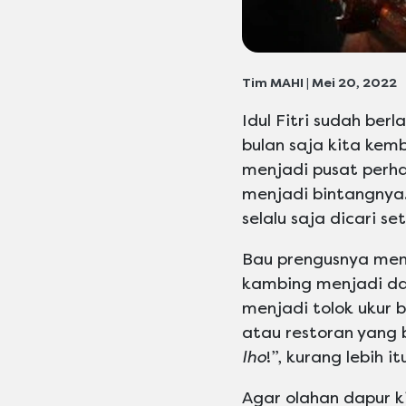
Tim MAHI | Mei 20, 2022
Idul Fitri sudah ber
bulan saja kita kem
menjadi pusat perh
menjadi bintangnya
selalu saja dicari s
Bau prengusnya mem
kambing menjadi day
menjadi tolok ukur 
atau restoran yang 
lho
!”, kurang lebih 
Agar olahan dapur k