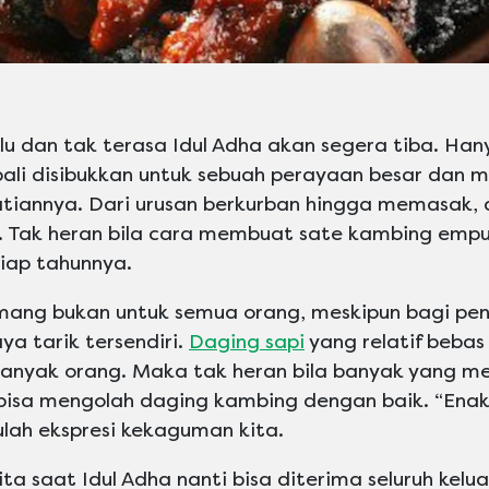
lalu dan tak terasa Idul Adha akan segera tiba. H
bali disibukkan untuk sebuah perayaan besar dan 
atiannya. Dari urusan berkurban hingga memasak,
. Tak heran bila cara membuat sate kambing empu
etiap tahunnya.
ang bukan untuk semua orang, meskipun bagi p
a tarik tersendiri.
Daging sapi
yang relatif bebas
banyak orang. Maka tak heran bila banyak yang m
bisa mengolah daging kambing dengan baik. “Enak 
itulah ekspresi kekaguman kita.
ita saat Idul Adha nanti bisa diterima seluruh kel