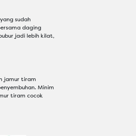
 yang sudah
bersama daging
bur jadi lebih kilat,
m jamur tiram
 penyembuhan. Minim
mur tiram cocok