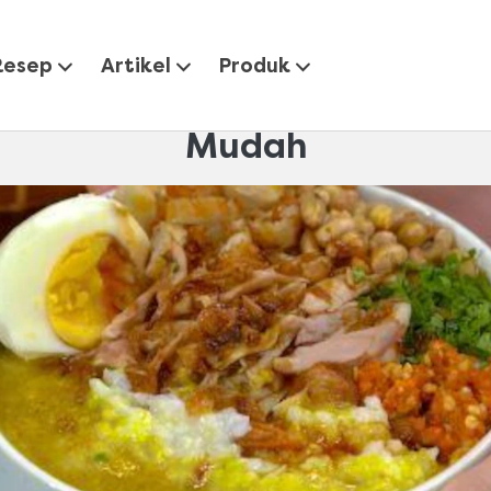
ara Membuat Bubur Nasi Enak Lebih Cepat dan Mudah
Resep
Artikel
Produk
uat Bubur Nasi Enak Lebih
Mudah