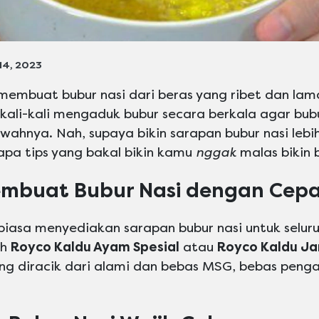
 14, 2023
embuat bubur nasi dari beras yang ribet dan lam
kali-kali mengaduk bubur secara berkala agar bub
wahnya. Nah, supaya bikin sarapan bubur nasi leb
pa tips yang bakal bikin kamu
nggak
malas bikin 
embuat Bubur Nasi dengan Cep
iasa menyediakan sarapan bubur nasi untuk selur
ih
Royco Kaldu Ayam Spesial
atau
Royco Kaldu J
g diracik dari alami dan bebas MSG, bebas penga