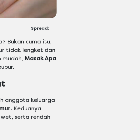
Spread:
a? Bukan cuma itu,
ur tidak lengket dan
ih mudah,
Masak Apa
bubur.
at
uh anggota keluarga
amur
. Keduanya
wet, serta rendah