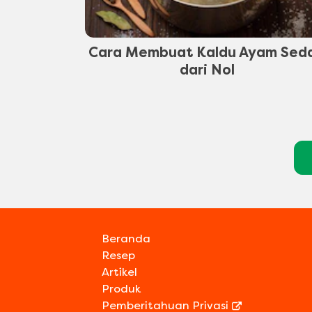
Cara Membuat Kaldu Ayam Sed
dari Nol
Beranda
Resep
Artikel
Produk
Pemberitahuan Privasi