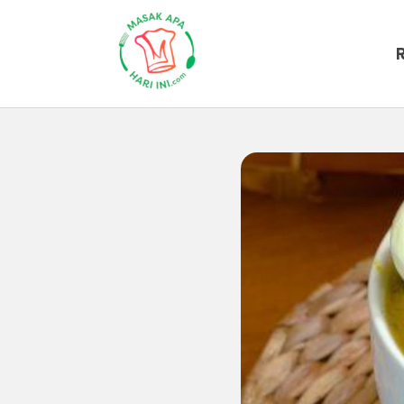
Beranda
Artikel
Tips-masak
C
Cara Memb