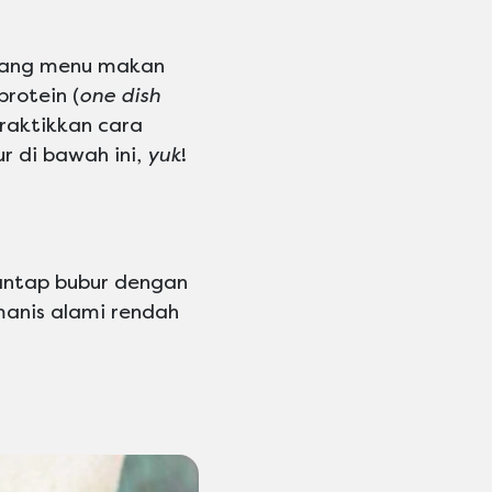
edang menu makan
rotein (
one dish
raktikkan cara
ur di bawah ini,
yuk
!
santap bubur dengan
manis alami rendah