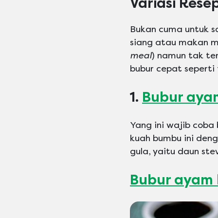
Variasi Rese
Bukan cuma untuk s
siang atau makan ma
meal
) namun tak te
bubur cepat seperti 
1.
Bubur ayam
Yang ini wajib coba
kuah bumbu ini den
gula, yaitu daun ste
Bubur ayam 