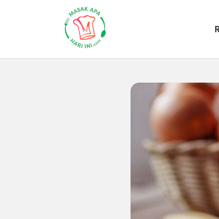
Beranda
Artikel
Makanan-gaya-h
Inilah Ma