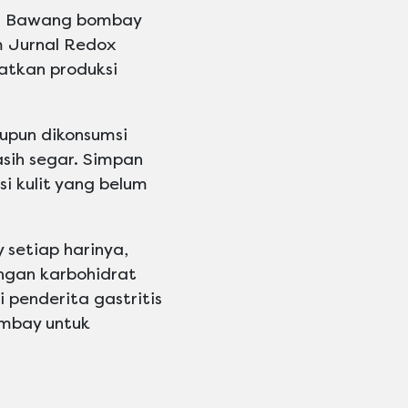
r. Bawang bombay
m Jurnal Redox
tkan produksi
upun dikonsumsi
ih segar. Simpan
 kulit yang belum
setiap harinya,
ngan karbohidrat
penderita gastritis
ombay untuk