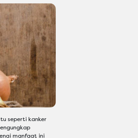
u seperti kanker
 mengungkap
enai manfaat ini