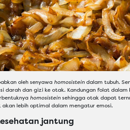
ebabkan oleh senyawa
homosistein
dalam tubuh. Sen
si darah dan gizi ke otak. Kandungan folat dala
rbentuknya
homosistein
sehingga otak dapat ternu
 akan lebih optimal dalam mengatur emosi.
kesehatan jantung