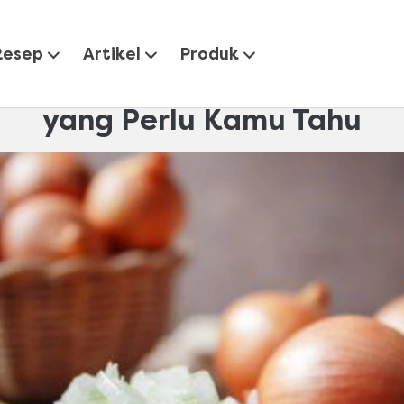
idup
Inilah Manfaat Bawang Bombay untuk Kesehatan y
Resep
Artikel
Produk
nfaat Bawang Bombay untuk
yang Perlu Kamu Tahu