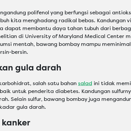
ndung polifenol yang berfungsi sebagai antioksi
uh kita menghadang radikal bebas. Kandungan v
 dapat membantu daya tahan tubuh dari berbaga
penelitian di University of Maryland Medical Cente
sumsi mentah, bawang bombay mampu meminimalisi
rsin-bersin.
kan gula darah
arbohidrat, salah satu bahan
salad
ini tidak memil
 baik untuk penderita diabetes. Kandungan sulfu
rah. Selain sulfur, bawang bombay juga mengand
kadar gula darah.
 kanker