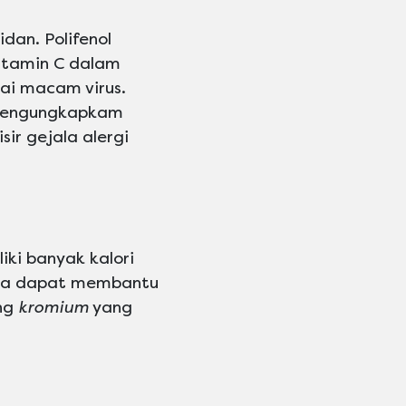
dan. Polifenol
itamin C dalam
i macam virus.
r mengungkapkam
r gejala alergi
iki banyak kalori
rnya dapat membantu
ung
kromium
yang