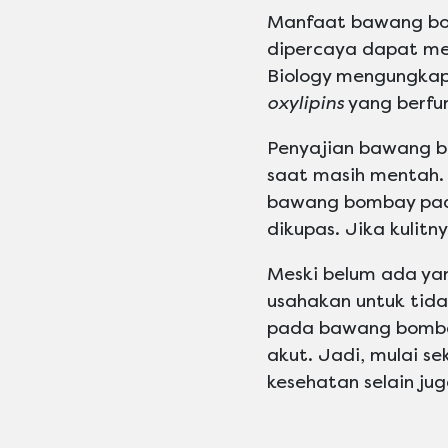
Manfaat bawang bom
dipercaya dapat men
Biology mengungka
oxylipins
yang berfun
Penyajian bawang b
saat masih mentah.
bawang bombay pada
dikupas. Jika kulitn
Meski belum ada ya
usahakan untuk tid
pada bawang bombay
akut. Jadi, mulai 
kesehatan selain ju