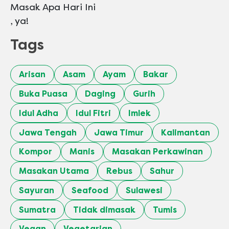
Masak Apa Hari Ini
, ya!
Tags
Arisan
Asam
Ayam
Bakar
Buka Puasa
Daging
Gurih
Idul Adha
Idul Fitri
Imlek
Jawa Tengah
Jawa Timur
Kalimantan
Kompor
Manis
Masakan Perkawinan
Masakan Utama
Rebus
Sahur
Sayuran
Seafood
Sulawesi
Sumatra
Tidak dimasak
Tumis
Vegan
Vegetarian