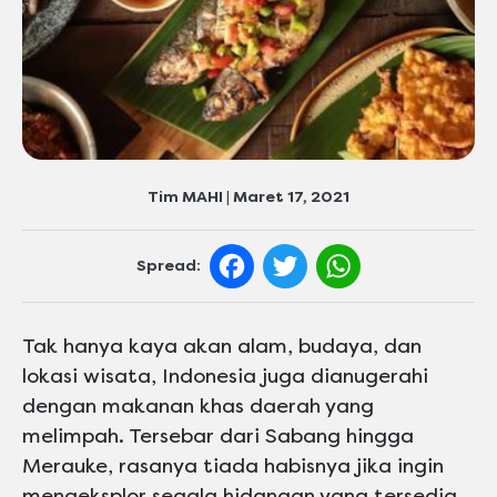
Tim MAHI | Maret 17, 2021
null
null
null
null
null
null
Facebook
Twitter
WhatsApp
Spread:
Tak hanya kaya akan alam, budaya, dan
lokasi wisata, Indonesia juga dianugerahi
dengan makanan khas daerah yang
melimpah. Tersebar dari Sabang hingga
Merauke, rasanya tiada habisnya jika ingin
mengeksplor segala hidangan yang tersedia