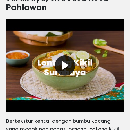
Pahlawan
Play video Maskafini
Bertekstur kental dengan bumbu kacang
yang medok nan pedas, pesona lontong kikil