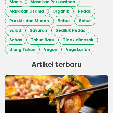
Manis
Masakan Perkawinan
Masakan Utama
Organik
Pedas
Praktis dan Mudah
Rebus
Sahur
Salad
Sayuran
Sedikit Pedas
Sehat
Tahun Baru
Tidak dimasak
Ulang Tahun
Vegan
Vegetarian
Artikel terbaru