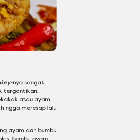
key
-nya sangat
 tergantikan.
bekakak atau ayam
 hingga meresap lalu
ging ayam dan bumbu
olesi bumbu ayam