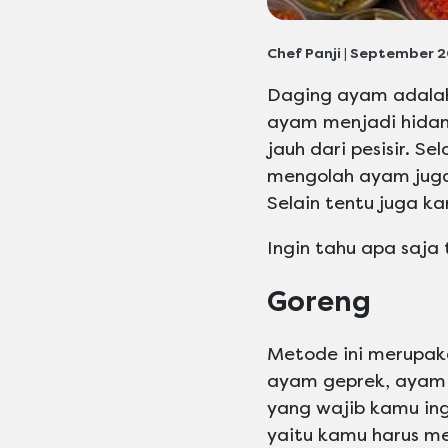
Chef Panji | September 2
Daging ayam adalah 
ayam menjadi hidang
jauh dari pesisir. S
mengolah ayam juga
Selain tentu juga k
Ingin tahu apa saja
Goreng
Metode ini merupaka
ayam geprek, ayam 
yang wajib kamu in
yaitu kamu harus m