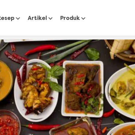
idup
5 Cara Mengolah Ayam yang Sangat Populer
Resep
Artikel
Produk
Mengolah Ayam yang Sangat