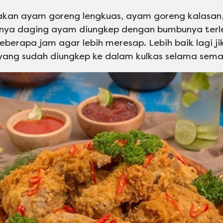
akan ayam goreng lengkuas, ayam goreng kalasan
nya daging ayam diungkep dengan bumbunya terleb
berapa jam agar lebih meresap. Lebih baik lagi j
ng sudah diungkep ke dalam kulkas selama sem