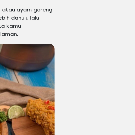
, atau ayam goreng
ih dahulu lalu
ika kamu
alaman.