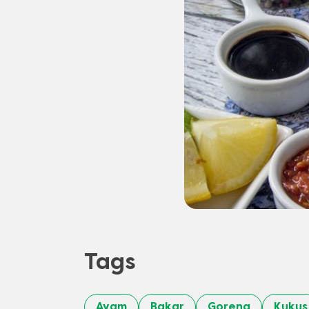
Tags
Ayam
Bakar
Goreng
Kukus