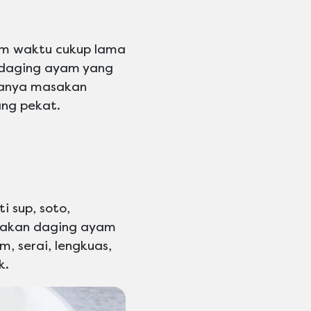
am waktu cukup lama
 daging ayam yang
asanya masakan
ng pekat.
 sup, soto,
asakan daging ayam
, serai, lengkuas,
k.