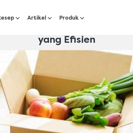
Tips Belanja Online Sayur dan Kebutuhan Pokok yang Efisi
Resep
Artikel
Produk
nja Online Sayur dan Kebut
yang Efisien