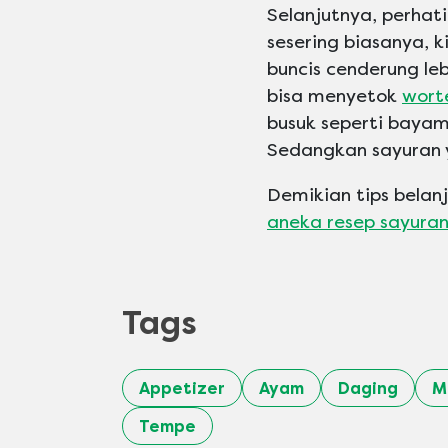
Selanjutnya, perhati
sesering biasanya, k
buncis cenderung le
bisa menyetok
wort
busuk seperti bayam
Sedangkan sayuran y
Demikian tips belan
aneka resep sayura
Tags
Appetizer
Ayam
Daging
M
Tempe