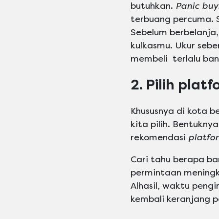
butuhkan.
Panic buy
terbuang percuma. S
Sebelum berbelanja,
kulkasmu. Ukur seb
membeli terlalu bany
2. Pilih plat
Khususnya di kota be
kita pilih. Bentukny
rekomendasi
platfo
Cari tahu berapa b
permintaan meningk
Alhasil, waktu pengi
kembali keranjang p