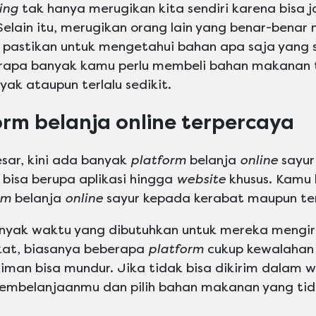
ing
tak hanya merugikan kita sendiri karena bisa 
elain itu, merugikan orang lain yang benar-bena
 pastikan untuk mengetahui bahan apa saja yang s
erapa banyak kamu perlu membeli bahan makanan t
ak ataupun terlalu sedikit.
form belanja online terpercaya
sar, kini ada banyak
platform
belanja
online
sayur
a bisa berupa aplikasi hingga
website
khusus. Kamu 
rm
belanja
online
sayur kepada kerabat maupun t
anyak waktu yang dibutuhkan untuk mereka mengir
at, biasanya beberapa
platform
cukup kewalahan
riman bisa mundur. Jika tidak bisa dikirim dalam 
embelanjaanmu dan pilih bahan makanan yang tida