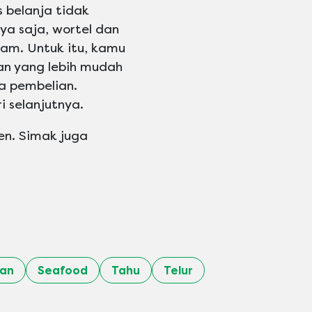
s belanja tidak
nya saja, wortel dan
am. Untuk itu, kamu
an yang lebih mudah
a pembelian.
i selanjutnya.
ien. Simak juga
ran
Seafood
Tahu
Telur