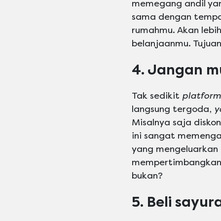
memegang andil yang
sama dengan tempat 
rumahmu. Akan lebih
belanjaanmu. Tujua
4. Jangan m
Tak sedikit
platform
langsung tergoda,
y
Misalnya saja disko
ini sangat memengar
yang mengeluarkan d
mempertimbangkannya
bukan?
5. Beli sayu