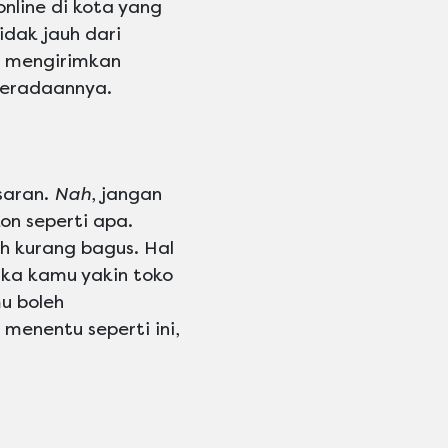
nline di kota yang
idak jauh dari
ng mengirimkan
beradaannya.
saran.
Nah
, jangan
kon seperti apa.
h kurang bagus. Hal
ika kamu yakin toko
u boleh
menentu seperti ini,