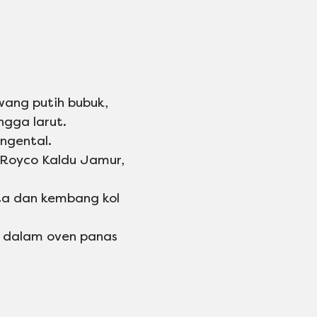
wang putih bubuk,
ngga larut.
ngental.
 Royco Kaldu Jamur,
ta dan kembang kol
e dalam oven panas