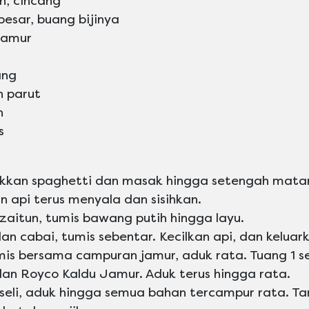
h, cincang
besar, buang bijinya
Jamur
ang
n parut
n
s
asukkan spaghetti dan masak hingga setengah mat
n api terus menyala dan sisihkan.
zaitun, tumis bawang putih hingga layu.
n cabai, tumis sebentar. Kecilkan api, dan keluar
is bersama campuran jamur, aduk rata. Tuang 1 sen
an Royco Kaldu Jamur. Aduk terus hingga rata.
seli, aduk hingga semua bahan tercampur rata. T