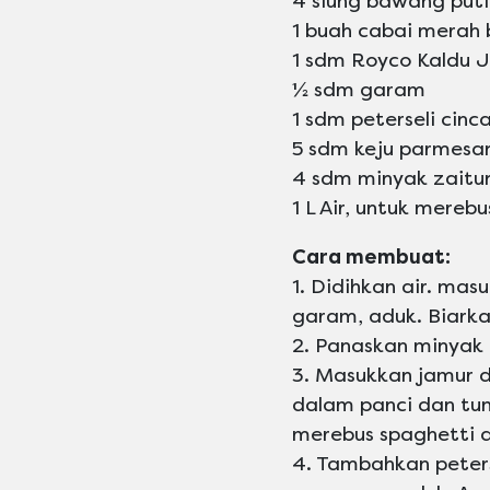
4 siung bawang puti
1 buah cabai merah 
1 sdm Royco Kaldu 
½ sdm garam
1 sdm peterseli cinc
5 sdm keju parmesa
4 sdm minyak zaitu
1 L Air, untuk merebu
Cara membuat:
1. Didihkan air. m
garam, aduk. Biarka
2. Panaskan minyak 
3. Masukkan jamur da
dalam panci dan tum
merebus spaghetti d
4. Tambahkan peter