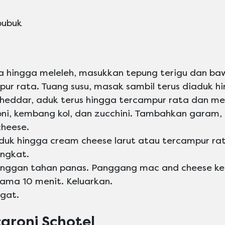
bubuk
a hingga meleleh, masukkan tepung terigu dan ba
ur rata. Tuang susu, masak sambil terus diaduk hi
heddar, aduk terus hingga tercampur rata dan me
ni, kembang kol, dan zucchini. Tambahkan garam,
cheese.
duk hingga cream cheese larut atau tercampur ra
ngkat.
pinggan tahan panas. Panggang mac and cheese k
lama 10 menit. Keluarkan.
ngat.
aroni Schotel