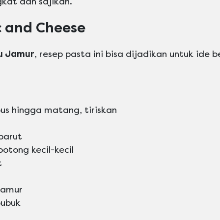
kat dan sajikan.
c and Cheese
u Jamur
, resep pasta ini bisa dijadikan untuk ide be
us hingga matang, tiriskan
parut
otong kecil-kecil
t
Jamur
bubuk