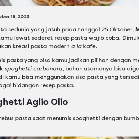
ober 18, 2023
ta sedunia yang jatuh pada tanggal 25 Oktober,
M
 kamu lewat sederet resep pasta wajib coba. Dimula
akan kreasi pasta modern
a la
kafe.
nis pasta yang bisa kamu jadikan pilihan dengan 
uk
spaghetti carbonara
, bahan utamanya bisa dig
di kamu bisa menggunakan sisa pasta yang tersedi
agai hidangan resep pasta.
hetti Aglio Olio
erebus pasta saat menumis spaghetti dengan bumb