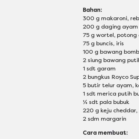
Bahan:
300 g makaroni, reb
200 g daging ayam
75 g wortel, potong 
75 g buncis, iris
100 g bawang bomb
2 siung bawang puti
1 sdt garam
2 bungkus Royco Su
5 butir telur ayam, 
1 sdt merica putih b
¼ sdt pala bubuk
220 g keju cheddar,
2 sdm margarin
Cara membuat: