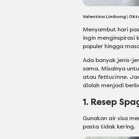
Valentina Limbong | Okt
Menyambut hari pas
ingin menginspirasi
populer hingga mas
Ada banyak jenis-je
sama. Misalnya unt
atau
fettucinne
. Ja
diolah menjadi berb
1. Resep Spag
Gunakan air sisa m
pasta tidak kering.