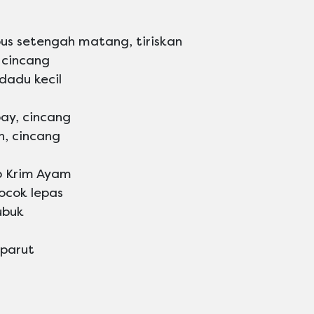
us setengah matang, tiriskan
 cincang
dadu kecil
ay, cincang
h, cincang
p Krim Ayam
kocok lepas
ubuk
 parut