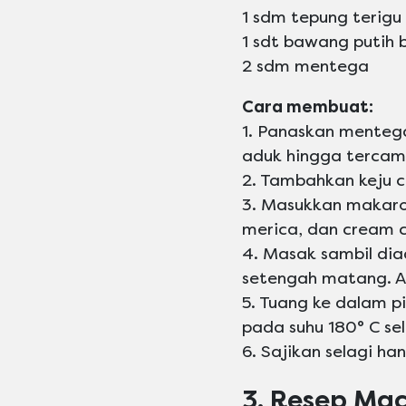
1 sdm tepung terigu
1 sdt bawang putih 
2 sdm mentega
Cara membuat:
1. Panaskan menteg
aduk hingga tercamp
2. Tambahkan keju c
3. Masukkan makaro
merica, dan cream 
4. Masak sambil dia
setengah matang. A
5. Tuang ke dalam 
pada suhu 180° C se
6. Sajikan selagi ha
3. Resep Mac