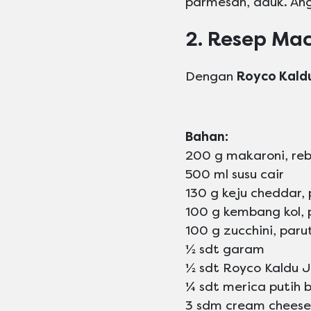
parmesan, aduk. Ang
2. Resep Ma
Dengan
Royco Kald
Bahan:
200 g makaroni, reb
500 ml susu cair
130 g keju cheddar, 
100 g kembang kol, p
100 g zucchini, paru
½ sdt garam
½ sdt Royco Kaldu 
¼ sdt merica putih 
3 sdm cream cheese