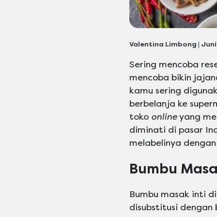
Valentina Limbong | Juni
Sering mencoba res
mencoba bikin jajan
kamu sering digunak
berbelanja ke super
toko
online
yang men
diminati di pasar I
melabelinya dengan s
Bumbu Masak
Bumbu masak inti di
disubstitusi dengan 