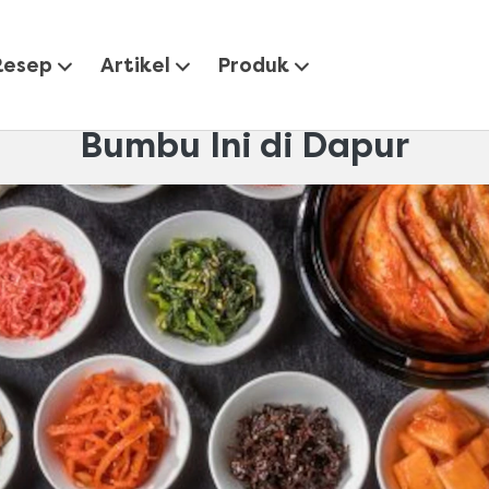
Penyuka Masakan Korea Wajib Punya Sederet Bumbu Ini di
Resep
Artikel
Produk
Masakan Korea Wajib Puny
Bumbu Ini di Dapur