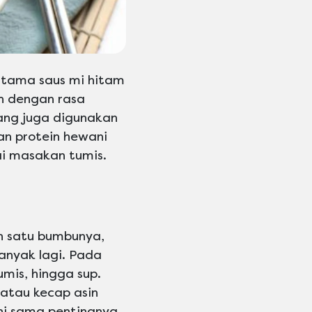
 utama saus mi hitam
n dengan rasa
jang juga digunakan
gan protein hewani
i masakan tumis.
h satu bumbunya,
anyak lagi. Pada
mis, hingga sup.
atau kecap asin
ni sama pentingnya