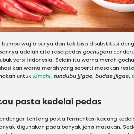
u bumbu wajib punya dan tak bisa disubstitusi den
asannya adalah cita rasa pedas
gochugaru
cenderu
ubuk versi Indonesia. Selain itu warna merah gochu
hasilkan warna merah yang seperti masakan resto
unakan untuk
kimchi
,
sundubu jjigae
,
budae jjigae
,
t
tau pasta kedelai pedas
mendengar tentang pasta fermentasi kacang kedel
banyak digunakan pada banyak jenis masakan. Sed