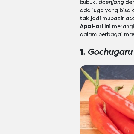
bubuk,
doenjang
de
ada juga yang bisa d
tak jadi mubazir at
Apa Hari Ini
merangk
dalam berbagai mas
1.
Gochugaru