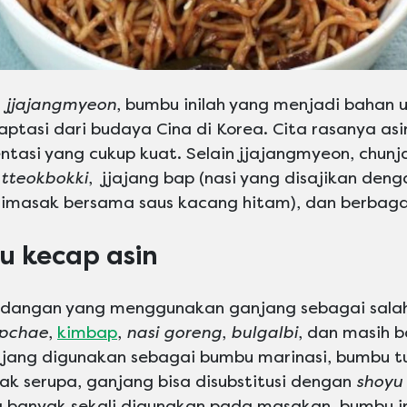
a
jjajangmyeon
, bumbu inilah yang menjadi bahan
tasi dari budaya Cina di Korea. Cita rasanya asi
tasi yang cukup kuat. Selain jjajangmyeon, chun
 tteokbokki
, jjajang bap (nasi yang disajikan den
dimasak bersama saus kacang hitam), dan berbaga
u kecap asin
hidangan yang menggunakan ganjang sebagai sala
apchae
,
kimbap
,
nasi goreng
,
bulgalbi
, dan masih b
jang digunakan sebagai bumbu marinasi, bumbu tu
tak serupa, ganjang bisa disubstitusi dengan
shoyu
g banyak sekali digunakan pada masakan, bumbu i