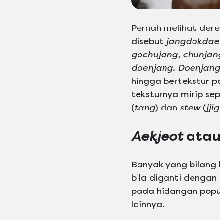
Pernah melihat dere
disebut
jangdokdae
gochujang
,
chunjan
doenjang
.
Doenjang
hingga bertekstur p
teksturnya mirip se
(
tang
) dan
stew
(
jji
Aekjeot
atau
Banyak yang bilang 
bila diganti dengan 
pada hidangan popu
lainnya.