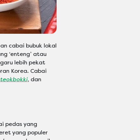
gan cabai bubuk lokal
ng ‘enteng’ atau
garu lebih pekat
ran Korea. Cabai
teokbokki
, dan
ai pedas yang
eret yang populer