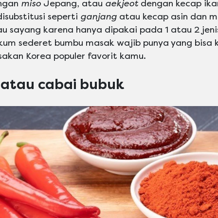
ngan
miso
Jepang, atau
aekjeot
dengan kecap ikan
isubstitusi seperti
ganjang
atau kecap asin dan mi
au sayang karena hanya dipakai pada 1 atau 2 jen
um sederet bumbu masak wajib punya yang bisa 
akan Korea populer favorit kamu.
atau cabai bubuk