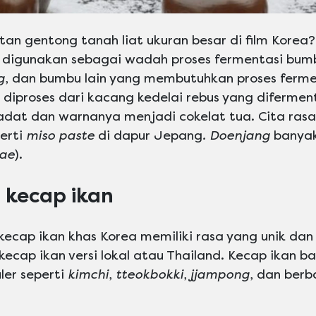
tan gentong tanah liat ukuran besar di film Korea?
digunakan sebagai wadah proses fermentasi bum
g
, dan bumbu lain yang membutuhkan proses ferm
diproses dari kacang kedelai rebus yang diferme
adat dan warnanya menjadi cokelat tua. Cita ras
perti
miso paste
di dapur Jepang
. Doenjang
banya
gae
).
 kecap ikan
kecap ikan khas Korea memiliki rasa yang unik dan
kecap ikan versi lokal atau Thailand. Kecap ikan 
ler seperti
kimchi
,
tteokbokki
,
jjampong
, dan ber