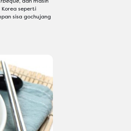
arbeque
, dan masih
Korea seperti
mpan sisa gochujang