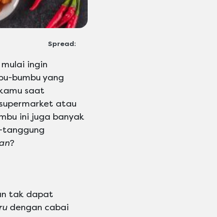
Spread:
mulai ingin
mbu-bumbu yang
 kamu saat
i supermarket atau
bu ini juga banyak
g-tanggung
an
?
an tak dapat
ru
dengan cabai