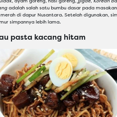
uldak
, ayam goreng, nasi goreng,
jjigae, Korean b
ang
adalah salah satu bumbu dasar pada masakan 
merah di dapur Nusantara. Setelah digunakan, si
mur simpannya lebih lama.
au pasta kacang hitam