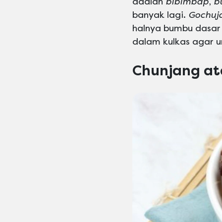
adalah
bibimbap
,
b
banyak lagi.
Gochuj
halnya bumbu dasar 
dalam kulkas agar u
Chunjang at