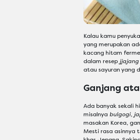
Kalau kamu penyuk
yang merupakan adap
kacang hitam fermen
dalam resep
jjajang
atau sayuran yang 
Ganjang ata
Ada banyak sekali 
misalnya
bulgogi
,
j
masakan Korea, gan
Mesti rasa asinnya 
khas Jepang. Sakin