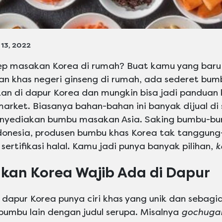
 13, 2022
ep masakan Korea di rumah? Buat kamu yang baru 
an khas negeri ginseng di rumah, ada sederet bu
an di dapur Korea dan mungkin bisa jadi panduan
market. Biasanya bahan-bahan ini banyak dijual d
yediakan bumbu masakan Asia. Saking bumbu-bum
ndonesia, produsen bumbu khas Korea tak tanggun
ertifikasi halal. Kamu jadi punya banyak pilihan,
k
an Korea Wajib Ada di Dapur
 dapur Korea punya ciri khas yang unik dan sebagi
bumbu lain dengan judul serupa. Misalnya
gochuga