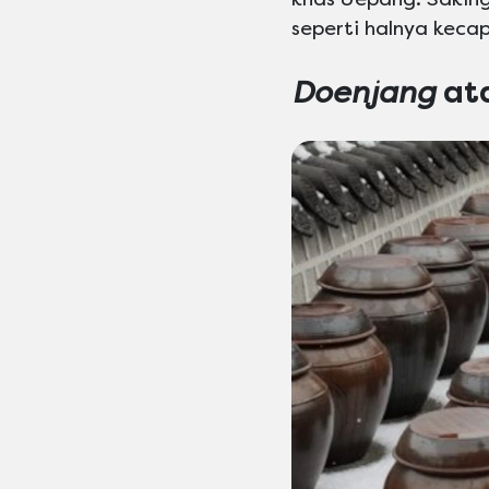
seperti halnya keca
Doenjang
at