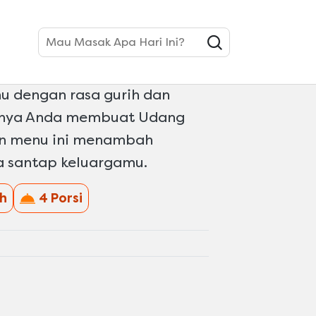
Mau Masak Apa Hari Ini?
g Tahu Tauco
u dengan rasa gurih dan
tnya Anda membuat Udang
an menu ini menambah
a santap keluargamu.
h
4 Porsi