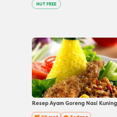
NUT FREE
Resep Ayam Goreng Nasi Kuning
PreparationTime
Difficulty