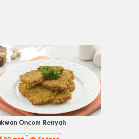
akwan Oncom Renyah
PreparationTime
Difficulty