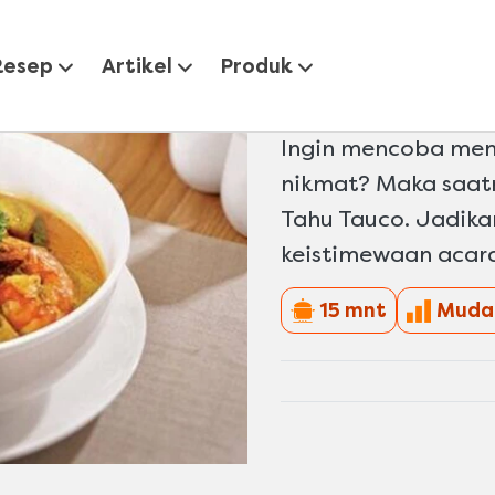
dang Tahu Tauco
Resep
Artikel
Produk
Resep Udan
Ingin mencoba men
nikmat? Maka saa
Tahu Tauco. Jadik
keistimewaan acar
15 mnt
Muda