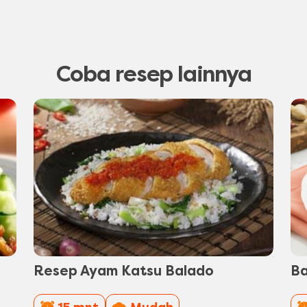
Coba resep lainnya
Resep Ayam Katsu Balado
B
PreparationTime
Difficulty