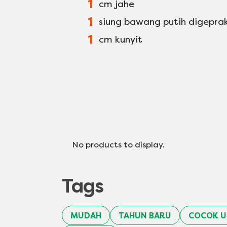
1
cm jahe
1
siung bawang putih digepra
1
cm kunyit
No products to display.
Tags
MUDAH
TAHUN BARU
COCOK U