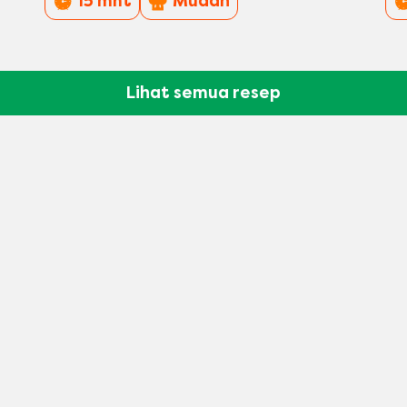
15 mnt
Mudah
Lihat semua resep