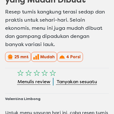
Resep tumis kangkung terasi sedap dan
praktis untuk sehari-hari. Selain
ekonomis, menu ini juga mudah dibuat
dan gampang dipadukan dengan
banyak variasi lauk.
25 mnt
Mudah
4 Porsi
Tidak
ada
Menulis review
Tanyakan sesuatu
peringkat
yang
dikirimkan
untuk
Valentina Limbong
recipe
ini
Untuk menu sayuran hari ini, coba resep tumis