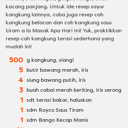
kacang panjang. Untuk ide resep sayur
kangkung lainnya, coba juga resep cah
kangkung belacan dan cah kangkung saus
tiram a la Masak Apa Hari Ini! Yuk, praktikkan
resep cah kangkung terasi sederhana yang
mudah ini!
500
g kangkung, siangi
5
butir bawang merah, iris
4
siung bawang putih, iris
3
buah cabai merah keriting, iris serong
1
sdt terasi bakar, haluskan
1
sdm Royco Saus Tiram
1
sdm Bango Kecap Manis