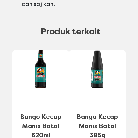
dan sajikan.
Produk terkait
B
Bango Kecap
Bango Kecap
Manis Botol
Manis Botol
620ml
385g