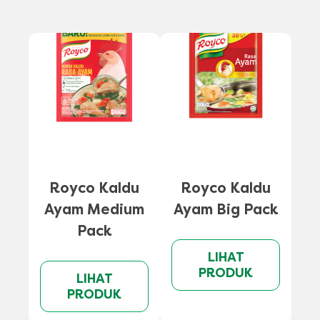
A
Royco Kaldu
Royco Kaldu
Ayam Medium
Ayam Big Pack
Pack
LIHAT
PRODUK
LIHAT
PRODUK