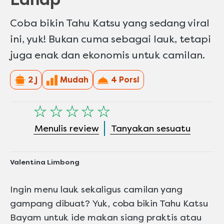
Coba bikin Tahu Katsu yang sedang viral
ini, yuk! Bukan cuma sebagai lauk, tetapi
juga enak dan ekonomis untuk camilan.
2 j
Mudah
4 Porsi
Tidak
ada
Menulis review
Tanyakan sesuatu
peringkat
yang
dikirimkan
untuk
Valentina Limbong
recipe
ini
Ingin menu lauk sekaligus camilan yang
gampang dibuat? Yuk, coba bikin Tahu Katsu
Bayam untuk ide makan siang praktis atau