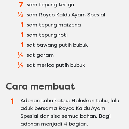
7
sdm tepung terigu
½
sdm Royco Kaldu Ayam Spesial
1
sdm tepung maizena
1
sdm tepung roti
1
sdt bawang putih bubuk
½
sdt garam
½
sdt merica putih bubuk
Cara membuat
Adonan tahu katsu: Haluskan tahu, lalu
aduk bersama Royco Kaldu Ayam
Spesial dan sisa semua bahan. Bagi
adonan menjadi 4 bagian.