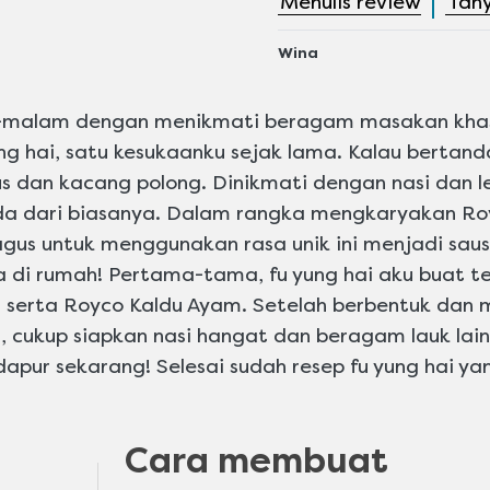
Menulis review
Tan
peringkat
yang
dikirimkan
Wina
untuk
recipe
ini
-malam dengan menikmati beragam masakan khas n
ung hai, satu kesukaanku sejak lama. Kalau bertanda
us dan kacang polong. Dinikmati dengan nasi dan l
eda dari biasanya. Dalam rangka mengkaryakan R
agus untuk menggunakan rasa unik ini menjadi sau
ba di rumah! Pertama-tama, fu yung hai aku buat t
, serta Royco Kaldu Ayam. Setelah berbentuk dan 
, cukup siapkan nasi hangat dan beragam lauk lai
dapur sekarang! Selesai sudah resep fu yung hai ya
Cara membuat