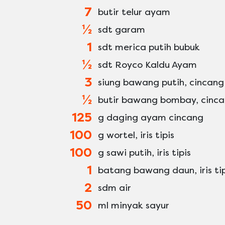
7
butir telur ayam
½
sdt garam
1
sdt merica putih bubuk
½
sdt Royco Kaldu Ayam
3
siung bawang putih, cincang
½
butir bawang bombay, cincan
125
g daging ayam cincang
100
g wortel, iris tipis
100
g sawi putih, iris tipis
1
batang bawang daun, iris tip
2
sdm air
50
ml minyak sayur