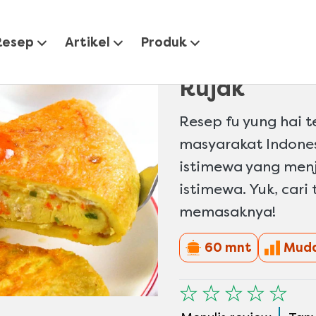
 Yung Hai Bumbu Rujak
Resep
Artikel
Produk
Resep Fu Y
Rujak
Resep fu yung hai t
masyarakat Indonesi
istimewa yang menj
istimewa. Yuk, cari
memasaknya!
60 mnt
Mud
Tidak
ada