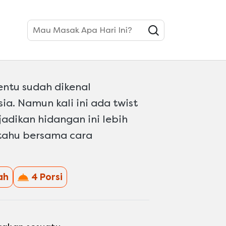
Mau Masak Apa Hari Ini?
ung Hai Bumbu
entu sudah dikenal
a. Namun kali ini ada twist
adikan hidangan ini lebih
 tahu bersama cara
ah
4 Porsi