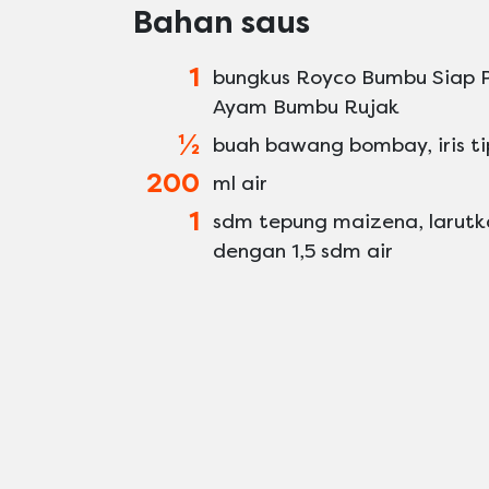
Bahan saus
1
bungkus Royco Bumbu Siap 
Ayam Bumbu Rujak
½
buah bawang bombay, iris ti
200
ml air
1
sdm tepung maizena, larutk
dengan 1,5 sdm air