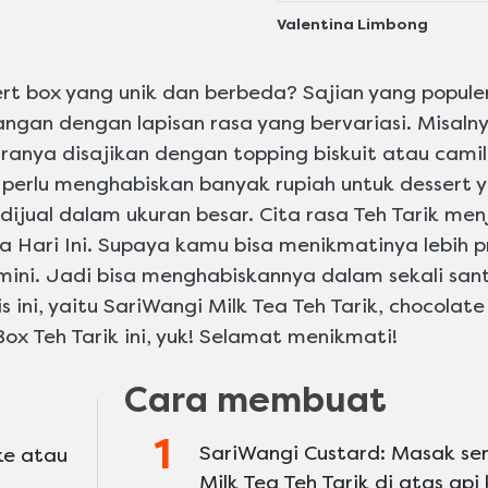
dikirimkan
Valentina Limbong
untuk
recipe
ini
rt box yang unik dan berbeda? Sajian yang populer
angan dengan lapisan rasa yang bervariasi. Misalny
taranya disajikan dengan topping biskuit atau cami
 perlu menghabiskan banyak rupiah untuk dessert 
dijual dalam ukuran besar. Cita rasa Teh Tarik men
a Hari Ini. Supaya kamu bisa menikmatinya lebih p
ini. Jadi bisa menghabiskannya dalam sekali sant
 ini, yaitu SariWangi Milk Tea Teh Tarik, chocolat
ox Teh Tarik ini, yuk! Selamat menikmati!
Cara membuat
SariWangi Custard: Masak s
ke atau
Milk Tea Teh Tarik di atas api