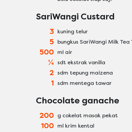
SariWangi Custard
3
kuning telur
5
bungkus SariWangi Milk Tea 
500
ml air
¼
sdt ekstrak vanilla
2
sdm tepung maizena
1
sdm mentega tawar
Chocolate ganache
200
g cokelat masak pekat
100
ml krim kental