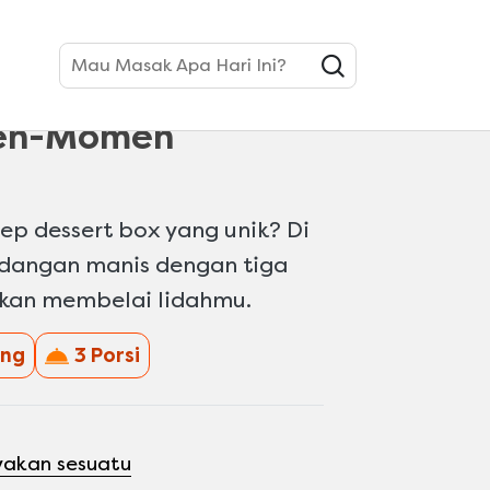
Mau Masak Apa Hari Ini?
rt Box Teh Tarik
en-Momen
ep dessert box yang unik? Di
idangan manis dengan tiga
akan membelai lidahmu.
ng
3 Porsi
yakan sesuatu