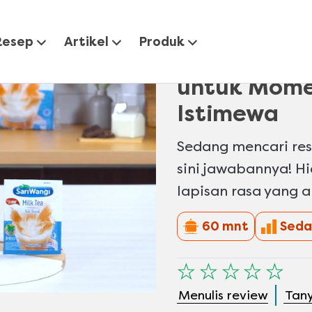
essert Box Teh Tarik untuk Momen-Momen Istimewa
Resep
Artikel
Produk
Resep Desse
untuk Mom
Istimewa
Sedang mencari res
sini jawabannya! H
lapisan rasa yang 
60 mnt
Seda
Tidak
ada
Menulis review
Tan
peringkat
yang