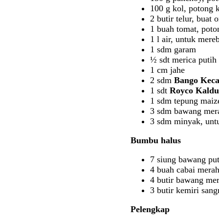
100 g kol, potong 
2 butir telur, buat 
1 buah tomat, poto
1 l air, untuk mere
1 sdm garam
½ sdt merica putih
1 cm jahe
2 sdm
Bango Keca
1 sdt
Royco Kald
1 sdm tepung maize
3 sdm bawang mer
3 sdm minyak, un
Bumbu halus
7 siung bawang put
4 buah cabai merah
4 butir bawang me
3 butir kemiri sang
Pelengkap