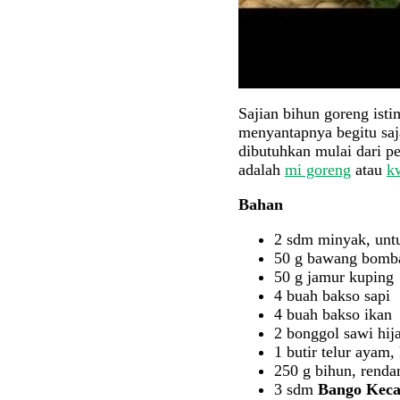
Sajian bihun goreng ist
menyantapnya begitu sa
dibutuhkan mulai dari pe
adalah
mi goreng
atau
k
Bahan
2 sdm minyak, un
50 g bawang bomb
50 g jamur kuping
4 buah bakso sapi
4 buah bakso ikan
2 bonggol sawi hij
1 butir telur ayam,
250 g bihun, renda
3 sdm
Bango Keca