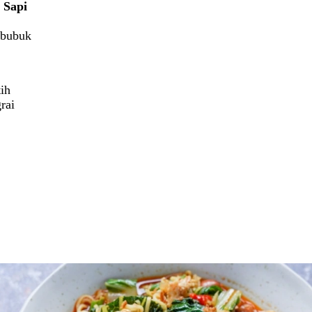
 Sapi
 bubuk
ih
rai