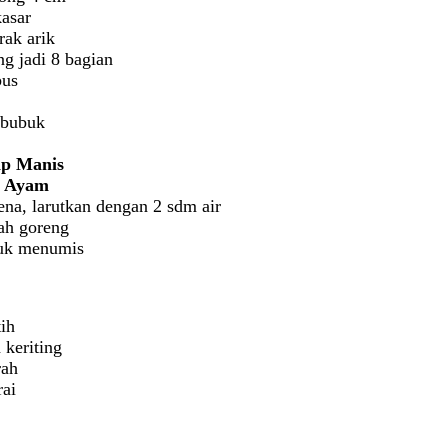
kasar
orak arik
ng jadi 8 bagian
bus
 bubuk
p Manis
u Ayam
na, larutkan dengan 2 sdm air
ah goreng
tuk menumis
ih
 keriting
rah
rai