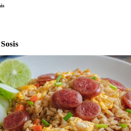
is
 Sosis