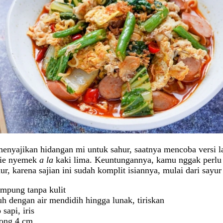
enyajikan hidangan mi untuk sahur, saatnya mencoba versi l
 mie nyemek
a la
kaki lima. Keuntungannya, kamu nggak perlu
ur, karena sajian ini sudah komplit isiannya, mulai dari sayur
ampung tanpa kulit
uh dengan air mendidih hingga lunak, tiriskan
 sapi, iris
tong 4 cm