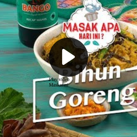
Play video
Maskafini