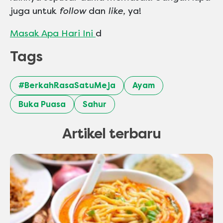
juga untuk
follow
dan
like,
ya!
Masak Apa Hari Ini
d
Tags
#BerkahRasaSatuMeja
Ayam
Buka Puasa
Sahur
Artikel terbaru