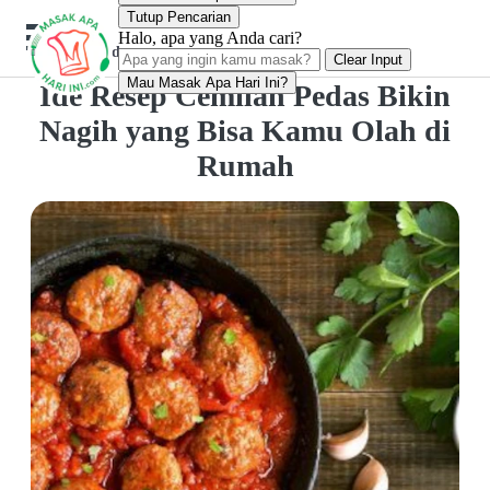
Tutup Pencarian
Halo, apa yang Anda cari?
Inspirasi-dapur
Clear Input
Mau Masak Apa Hari Ini?
Ide Resep Cemilan Pedas Bikin
Nagih yang Bisa Kamu Olah di
Rumah